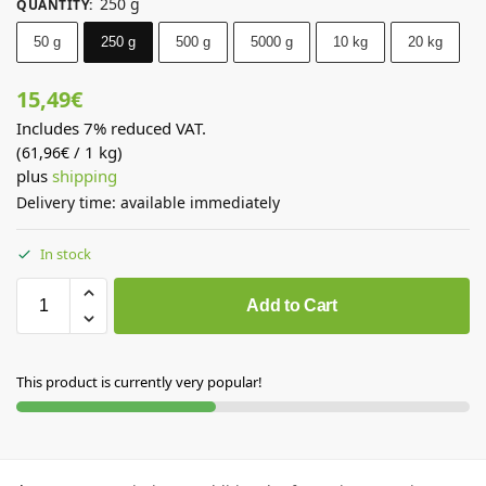
250 g
QUANTITY
:
50 g
250 g
500 g
5000 g
10 kg
20 kg
15,49
€
Includes 7% reduced VAT.
(
/ 1 kg)
61,96
€
plus
shipping
Delivery time: available immediately
In stock
Add to Cart
This product is currently very popular!