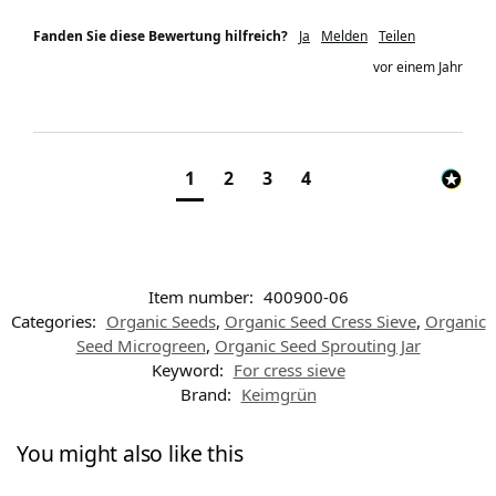
Fanden Sie diese Bewertung hilfreich?
Ja
Melden
Teilen
vor einem Jahr
1
2
3
4
Item number:
400900-06
Categories:
Organic Seeds
,
Organic Seed Cress Sieve
,
Organic
Seed Microgreen
,
Organic Seed Sprouting Jar
Keyword:
For cress sieve
Brand:
Keimgrün
You might also like this