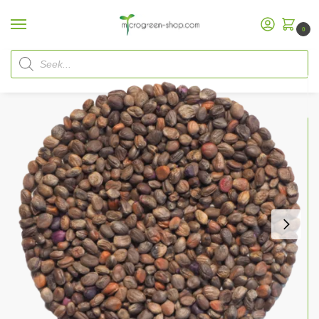
0
Home
Microgreen Shop
Organic Seeds
Organic Microgreen
Red Radish Seeds
/
/
/
/