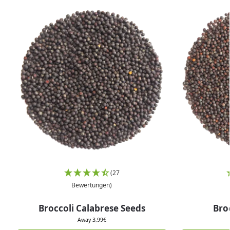
(27
Bewertungen)
Broccoli Calabrese Seeds
Bro
Away
3,99
€