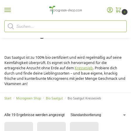
0
Bio Saatgut Kressesieb
Keimsaaten für den Anbau auf dem Kressesieb
Das Saatgut ist zu 100% bio-zertifiziert und wird regelmäßig auf seine
Keimfähigkeit überprüft. Es eignet sich hervorragend für die
ertragreiche Anzucht ohne Erde auf dem
Kressesieb
. Probiere dich
durch und finde deine Lieblingssorten – und baue eigene, knackig
frische und kunterbunte Microgreens mit jeder Menge Geschmack und
Vitaminen an!
Start
Microgreen Shop
Bio Saatgut
Bio Saatgut Kressesieb
/
/
/
Alle 19 Ergebnisse werden angezeigt