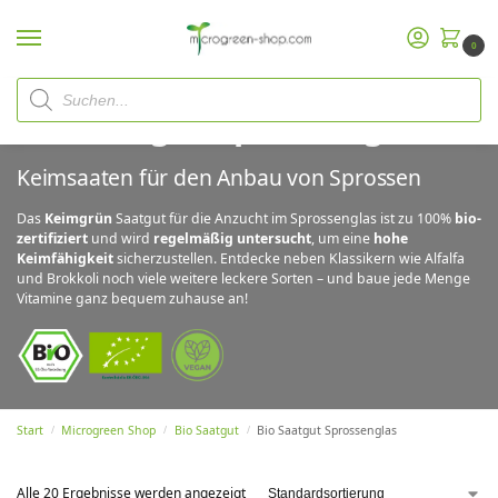
0
Bio Saatgut Sprossenglas
Keimsaaten für den Anbau von Sprossen
Das
Keimgrün
Saatgut für die Anzucht im Sprossenglas ist zu 100%
bio-
zertifiziert
und wird
regelmäßig untersucht
, um eine
hohe
Keimfähigkeit
sicherzustellen. Entdecke neben Klassikern wie Alfalfa
und Brokkoli noch viele weitere leckere Sorten – und baue jede Menge
Vitamine ganz bequem zuhause an!
Start
Microgreen Shop
Bio Saatgut
Bio Saatgut Sprossenglas
/
/
/
Alle 20 Ergebnisse werden angezeigt