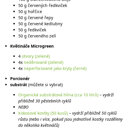
50 g červených ředkviček
50 g hořčice
50 g červené řepy
50 g červené kedlubny
50 g ředkviček
50 g červeného zelí
Květináče Microgreen
4
otvory (zelené)
4x
neděrované (zelené)
4x
neperforované jako kryty (černé)
Porcionér
substrát
(můžete si vybrat)
Organická substrátová hlína (cca 10 litrů)
–
vydrží
přibližně 30 pěstebních cyklů
NEBO
Kokosové kostky (50 kusů)
–
vydrží přibližně 50 cyklů
růstu (nebo i více, pokud jsou jednotlivé kostky rozděleny
do několika květináčů)