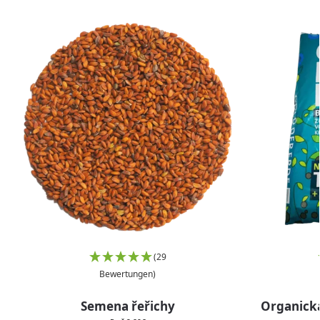
(29
Bewertungen)
Semena řeřichy
Organická