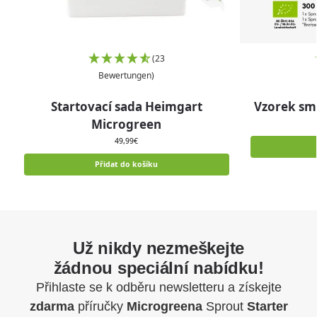
(23
Bewertungen)
Startovací sada Heimgart
Vzorek sm
Microgreen
49,99
€
Přidat do košíku
Už nikdy nezmeškejte
žádnou speciální nabídku!
Přihlaste se k odběru newsletteru a získejte
zdarma
příručky
Microgreena
Sprout
Starter