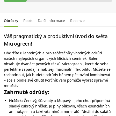
Obrázky
Popis
Další informace
Recenze
Váš pragmatický a produktivní úvod do světa
Microgreen!
Obdržíte 8 lahodných a pro začátečníky vhodných odrůd
našich nejlepších organických klíčících semínek. Balení
obsahuje dvanáct pevných tácků Microgreen , které do sebe
perfektně zapadají a nabízejí maximální flexibilitu. Můžete se
rozhodnout, jak budete odrůdy během pěstování kombinovat
– zcela podle své chuti! Porčník vám pomůže vybrat správné
množství.
Zahrnuté odrůdy:
Hrášek:
Čerstvý, šťavnatý a křupavý – jeho chuť připomíná
sladký cukrový hrášek. Je plný bílkovin, všech esenciálních
aminokyselin a také vitamínů a minerálů. Ideální do salátů