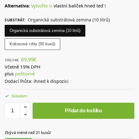
Alternativa:
Vytvořte si
vlastní balíček hned teď !
Organická substrátová zemina (10 litrů)
SUBSTRÁT
:
Organická substrátová zemina (10 litrů)
Kokosové cihly (50 kusů)
69,99
€
106,14
€
Včetně 19% DPH
plus
poštovné
Dodací lhůta: ihned k dispozici
Skladem
Přidat do košíku
Zbývá méně než 21 kusů!