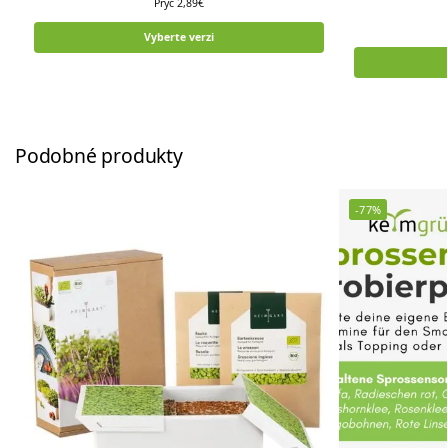
Pryč
2,89
€
Vyberte verzi
Podobné produkty
-77%