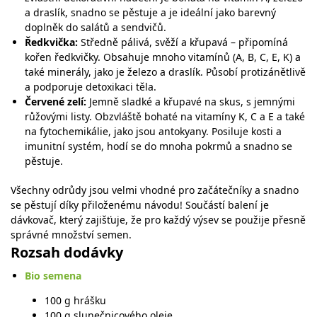
a draslík, snadno se pěstuje a je ideální jako barevný
doplněk do salátů a sendvičů.
Ředkvička:
Středně pálivá, svěží a křupavá – připomíná
kořen ředkvičky. Obsahuje mnoho vitamínů (A, B, C, E, K) a
také minerály, jako je železo a draslík. Působí protizánětlivě
a podporuje detoxikaci těla.
Červené zelí:
Jemně sladké a křupavé na skus, s jemnými
růžovými listy. Obzvláště bohaté na vitamíny K, C a E a také
na fytochemikálie, jako jsou antokyany. Posiluje kosti a
imunitní systém, hodí se do mnoha pokrmů a snadno se
pěstuje.
Všechny odrůdy jsou velmi vhodné pro začátečníky a snadno
se pěstují díky přiloženému návodu! Součástí balení je
dávkovač, který zajišťuje, že pro každý výsev se použije přesně
správné množství semen.
Rozsah dodávky
Bio semena
100 g hrášku
100 g slunečnicového oleje