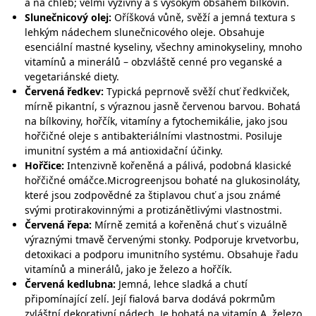
a na chléb; velmi výživný a s vysokým obsahem bílkovin.
Slunečnicový olej:
Oříšková vůně, svěží a jemná textura s
lehkým nádechem slunečnicového oleje. Obsahuje
esenciální mastné kyseliny, všechny aminokyseliny, mnoho
vitamínů a minerálů – obzvláště cenné pro veganské a
vegetariánské diety.
Červená ředkev:
Typická peprnově svěží chuť ředkviček,
mírně pikantní, s výraznou jasně červenou barvou. Bohatá
na bílkoviny, hořčík, vitamíny a fytochemikálie, jako jsou
hořčičné oleje s antibakteriálními vlastnostmi. Posiluje
imunitní systém a má antioxidační účinky.
Hořčice:
Intenzivně kořeněná a pálivá, podobná klasické
hořčičné omáčce.Microgreenjsou bohaté na glukosinoláty,
které jsou zodpovědné za štiplavou chuť a jsou známé
svými protirakovinnými a protizánětlivými vlastnostmi.
Červená řepa:
Mírně zemitá a kořeněná chuť s vizuálně
výraznými tmavě červenými stonky. Podporuje krvetvorbu,
detoxikaci a podporu imunitního systému. Obsahuje řadu
vitamínů a minerálů, jako je železo a hořčík.
Červená kedlubna:
Jemná, lehce sladká a chutí
připomínající zelí. Její fialová barva dodává pokrmům
zvláštní dekorativní nádech. Je bohatá na vitamín A, železo