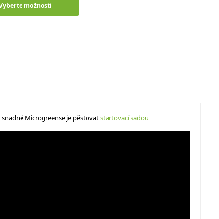
Vyberte možnosti
jak snadné Microgreense je pěstovat
startovací sadou