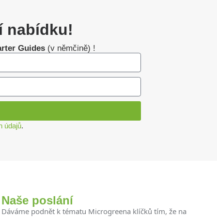
í nabídku!
arter Guides
(v němčině) !
h údajů
.
Naše poslání
Dáváme podnět k tématu Microgreena klíčků tím, že na