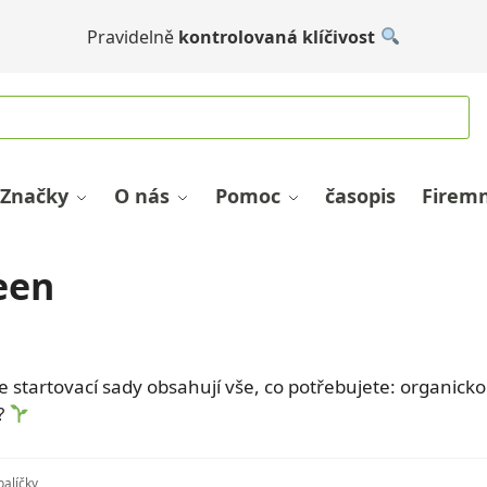
Pravidelně
kontrolovaná klíčivost
Značky
O nás
Pomoc
časopis
Firemn
een
ena a misky na sazenice
e startovací sady obsahují vše, co potřebujete: organi
?
balíčky