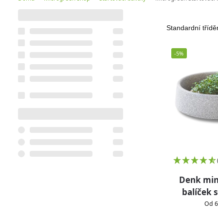
-5%
Denk min
balíček 
Od 6