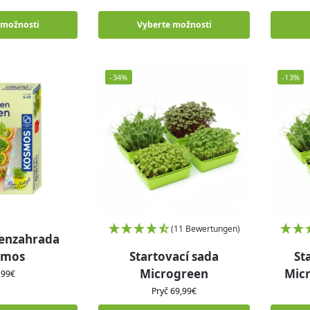
 možnosti
Vyberte možnosti
-34%
-13%
(11 Bewertungen)
enzahrada
smos
Startovací sada
St
Microgreen
Micr
,99
€
Pryč
69,99
€