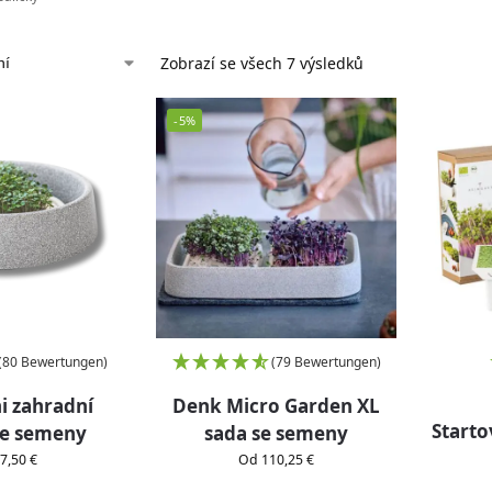
Zobrazí se všech 7 výsledků
-5%
(80 Bewertungen)
(79 Bewertungen)
i zahradní
Denk Micro Garden XL
Starto
se semeny
sada se semeny
7,50 €
Od 110,25 €