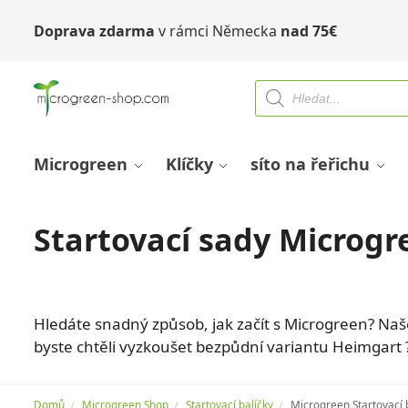
Doprava zdarma
v rámci Německa
nad
75
€
Microgreen
Klíčky
síto na řeřichu
Startovací sady Microgr
Zahrnuje organickou zeminu, organická sem
Hledáte snadný způsob, jak začít s Microgreen? Naš
byste chtěli vyzkoušet bezpůdní variantu Heimgart 
Domů
Microgreen Shop
Startovací balíčky
Microgreen Startovací 
/
/
/