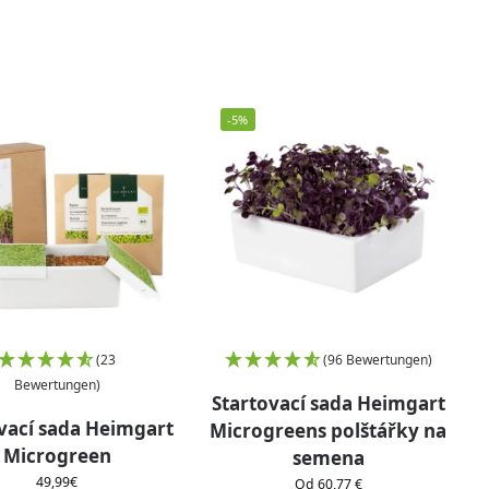
-5%
(23
(96 Bewertungen)
Bewertungen)
Startovací sada Heimgart
vací sada Heimgart
Microgreens polštářky na
Microgreen
semena
49,99
€
Od 60,77 €