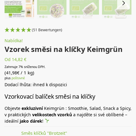
(51 Bewertungen)
Nabídka!
Vzorek směsi na klíčky Keimgrün
Od 14,82 €
Zahrnuje 7% sníženou DPH.
(
/ 1 kg)
41,98
€
plus
poštovné
Dodací lhůta: ihned k dispozici
Vzorkovací balíček směsi na klíčky
Objevte
exkluzivní
Keimgrün : Smoothie, Salad, Snack a Spicy,
v praktických
velikostech vzorků
a najděte si své oblíbené –
ideální
jako dárek
!
Směs klíčků "Brotzeit"