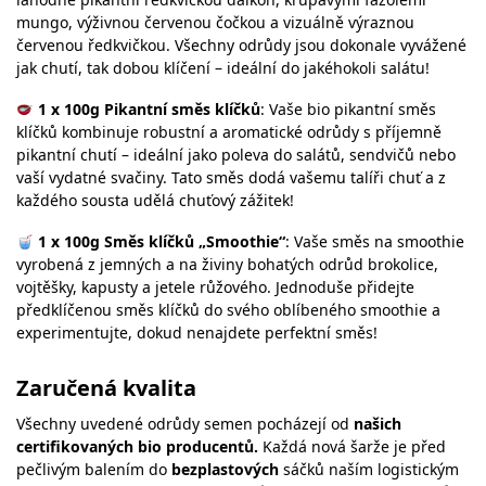
mungo, výživnou červenou čočkou a vizuálně výraznou
červenou ředkvičkou. Všechny odrůdy jsou dokonale vyvážené
jak chutí, tak dobou klíčení – ideální do jakéhokoli salátu!
1 x 100g
Pikantní směs klíčků
: Vaše bio pikantní směs
klíčků kombinuje robustní a aromatické odrůdy s příjemně
pikantní chutí – ideální jako poleva do salátů, sendvičů nebo
vaší vydatné svačiny. Tato směs dodá vašemu talíři chuť a z
každého sousta udělá chuťový zážitek!
1 x 100g
Směs klíčků „Smoothie“
: Vaše směs na smoothie
vyrobená z jemných a na živiny bohatých odrůd brokolice,
vojtěšky, kapusty a jetele růžového. Jednoduše přidejte
předklíčenou směs klíčků do svého oblíbeného smoothie a
experimentujte, dokud nenajdete perfektní směs!
Zaručená kvalita
Všechny uvedené odrůdy semen pocházejí od
našich
certifikovaných bio producentů.
Každá nová šarže je před
pečlivým balením do
bezplastových
sáčků naším logistickým