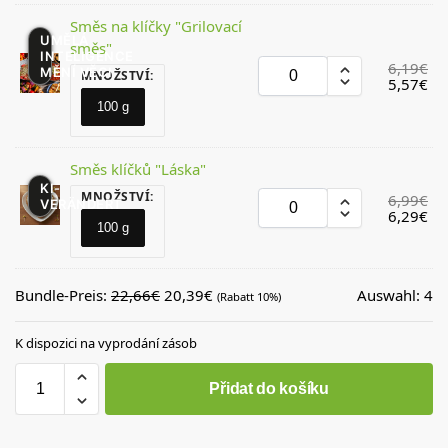
Směs na klíčky "Grilovací
UMĚLÁ
směs"
INTELIGENCE
6,19
€
MĚNÍ VĚCI
MNOŽSTVÍ
:
5,57
€
100 g
Směs klíčků "Láska"
KI-
MNOŽSTVÍ
:
6,99
€
VERÄNDERT
6,29
€
100 g
Bundle-Preis:
22,66
€
20,39
€
Auswahl:
4
(Rabatt 10%)
K dispozici na vyprodání zásob
Přidat do košíku