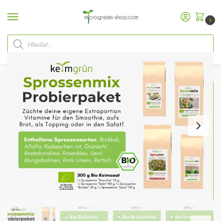
0
Domů
Microgreen Shop
Startovací sady
Startovací sady pro klíčky
Keimgrün Vzorek směsi pro
/
/
/
/