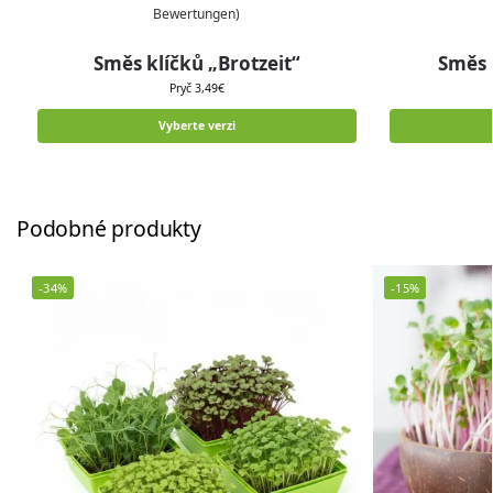
Bewertungen)
Směs klíčků „Brotzeit“
Směs 
Pryč
3,49
€
Vyberte verzi
Podobné produkty
-34%
-15%