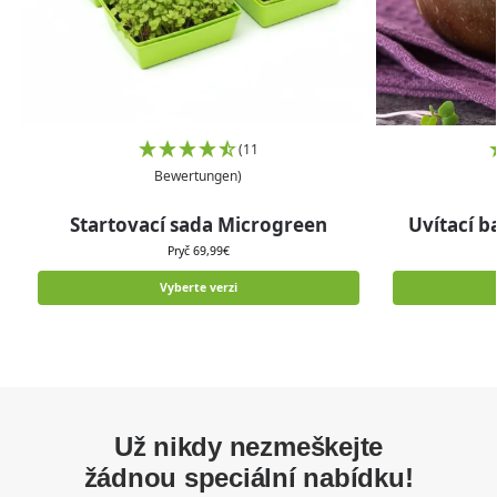
(11
Bewertungen)
Startovací sada Microgreen
Uvítací 
Pryč
69,99
€
Vyberte verzi
Už nikdy nezmeškejte
žádnou speciální nabídku!