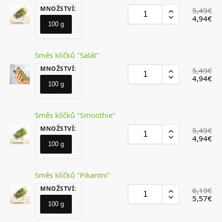
MNOŽSTVÍ
:
5,49
€
4,94
€
100 g
Směs klíčků "Salát"
MNOŽSTVÍ
:
5,49
€
4,94
€
100 g
Směs klíčků "Smoothie"
MNOŽSTVÍ
:
5,49
€
4,94
€
100 g
Směs klíčků "Pikantní"
MNOŽSTVÍ
:
6,19
€
5,57
€
100 g