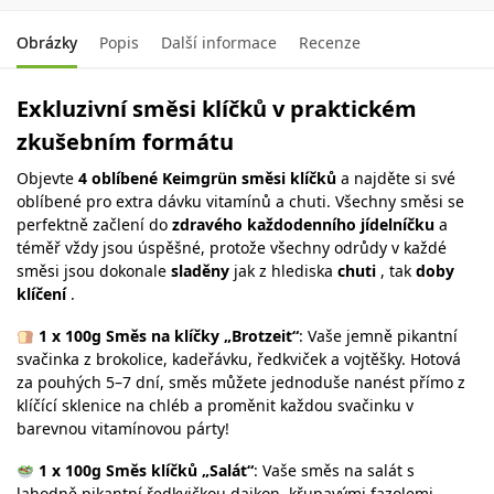
Obrázky
Popis
Další informace
Recenze
Exkluzivní směsi klíčků v praktickém
zkušebním formátu
Objevte
4 oblíbené Keimgrün směsi klíčků
a najděte si své
oblíbené pro extra dávku vitamínů a chuti. Všechny směsi se
perfektně začlení do
zdravého každodenního jídelníčku
a
téměř vždy jsou úspěšné, protože všechny odrůdy v každé
směsi jsou dokonale
sladěny
jak z hlediska
chuti
, tak
doby
klíčení
.
1 x 100g Směs na klíčky „Brotzeit“
: Vaše jemně pikantní
svačinka z brokolice, kadeřávku, ředkviček a vojtěšky. Hotová
za pouhých 5–7 dní, směs můžete jednoduše nanést přímo z
klíčící sklenice na chléb a proměnit každou svačinku v
barevnou vitamínovou párty!
1 x 100g Směs klíčků „Salát“
: Vaše směs na salát s
lahodně pikantní ředkvičkou daikon, křupavými fazolemi