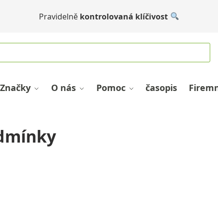
Pravidelně
kontrolovaná klíčivost
Značky
O nás
Pomoc
časopis
Firemn
dmínky