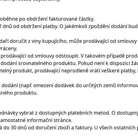
roběhne po obdržení fakturované částky.
o 2 dnů od obdržení platby. O jakémkoli zpoždění dodání bu
daří doručit z viny kupujícího, může prodávající od smlouvy
vráceny.
 prodávající od smlouvy odstoupit. V takovém případě prodá
dodání srovnatelného produktu. Pokud není k dispozici žá
elný produkt, prodávající neprodleně vrátí veškeré platby, 
 dodání (např. omezení dodávek do určitých zemí) informo
ušného produktu.
ednávky vybrat z dostupných platebních metod. O dostupn
samostatné informační stránce.
ná do 30 dnů od doručení zboží a faktury. U všech ostatních 