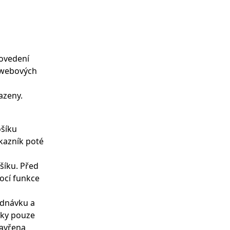
rovedení
 webových
azeny.
ošíku
ákazník poté
šíku. Před
ocí funkce
ednávku a
vky pouze
zavřena