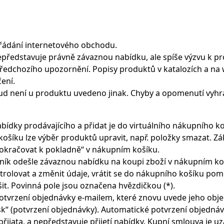
pořádání internetového obchodu.
představuje právně závaznou nabídku, ale spíše výzvu k p
ředchozího upozornění. Popisy produktů v katalozích a na
ení.
kud není u produktu uvedeno jinak. Chyby a opomenutí vyhr
bídky prodávajícího a přidat je do virtuálního nákupního k
 košíku lze výběr produktů upravit, např. položky smazat. Z
Pokračovat k pokladně“ v nákupním košíku.
azník odešle závaznou nabídku na koupi zboží v nákupním ko
rolovat a změnit údaje, vrátit se do nákupního košíku pom
šit. Povinná pole jsou označena hvězdičkou (*).
 potvrzení objednávky e-mailem, které znovu uvede jeho obj
sk“ (potvrzení objednávky). Automatické potvrzení objedná
řijata, a nepředstavuje přijetí nabídky. Kupní smlouva je u