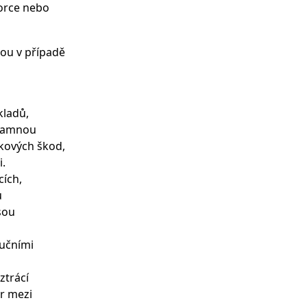
porce nebo
sou v případě
kladů,
znamnou
tkových škod,
.
cích,
u
sou
ručními
ztrácí
r mezi