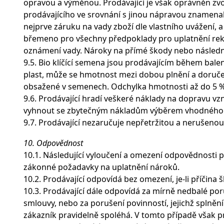
opravou a výměnou. Prodávající je však oprávněn z
prodávajícího ve srovnání s jinou nápravou znamenal
nejprve záruku na vady zboží dle vlastního uvážení,
břemeno pro všechny předpoklady pro uplatnění rekl
oznámení vady. Nároky na přímé škody nebo násled
9.5. Bio klíčící semena jsou prodávajícím během bal
plast, může se hmotnost mezi dobou plnění a doručen
obsažené v semenech. Odchylka hmotnosti až do 5 %
9.6. Prodávající hradí veškeré náklady na dopravu vzn
vyhnout se zbytečným nákladům výběrem vhodného
9.7. Prodávající nezaručuje nepřetržitou a nerušeno
10. Odpovědnost
10.1. Následující vyloučení a omezení odpovědnosti p
zákonné požadavky na uplatnění nároků.
10.2. Prodávající odpovídá bez omezení, je-li příčin
10.3. Prodávající dále odpovídá za mírně nedbalé por
smlouvy, nebo za porušení povinností, jejichž splněn
zákazník pravidelně spoléhá. V tomto případě však p