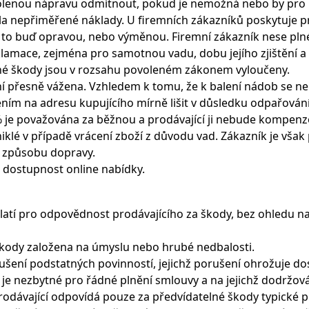
volenou nápravu odmítnout, pokud je nemožná nebo by pro
a nepřiměřené náklady. U firemních zákazníků poskytuje pr
 a to buď opravou, nebo výměnou. Firemní zákazník nese pln
amace, zejména pro samotnou vadu, dobu jejího zjištění a
né škody jsou v rozsahu povoleném zákonem vyloučeny.
ení přesně vážena. Vzhledem k tomu, že k balení nádob se n
ím na adresu kupujícího mírně lišit v důsledku odpařování
 je považována za běžnou a prodávající ji nebude kompenz
iklé v případě vrácení zboží z důvodu vad. Zákazník je však
 způsobu dopravy.
u dostupnost online nabídky.
latí pro odpovědnost prodávajícího za škody, bez ohledu na 
a škody založena na úmyslu nebo hrubé nedbalosti.
ušení podstatných povinností, jejichž porušení ohrožuje do
í je nezbytné pro řádné plnění smlouvy a na jejichž dodržová
rodávající odpovídá pouze za předvídatelné škody typické p