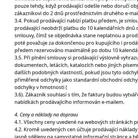
pouze tehdy, když prodávající odešle nebo doručí ob
zákazníkovi do 2 dnů prostřednictvím druhého e-mai
3.4. Pokud prodávající nabízí platbu předem, je sml
prodávající neobdrží platbu do 10 kalendářních dnů o
smlouvy, čímž se objednávka stane neplatnou a prodá
poté považuje za dokončenou pro kupujícího i prodáv
předem rezervováno maximálně po dobu 10 kalendá
3.5. Při plnění smlouvy si prodávající výslovně vyhra
dokumentech, letácích, katalozích nebo jiných píse
dalších podobných vlastností, pokud jsou tyto odchy
přiměřené odchylky jako standardní obchodní odchy
odchylky v hmotnosti (
3.6). Zákazník souhlasí s tím, že faktury budou vytvář
nabídkách prodávajícího informován e-mailem.
4. Ceny a náklady na dopravu
4.1. Všechny ceny uvedené na webových stránkách pr
4.2. Kromě uvedených cen účtuje prodávající náklady
jasně sděleny na samostatné informační stránce a 