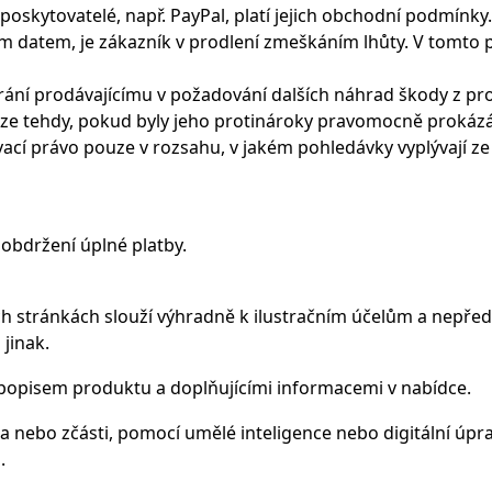
poskytovatelé, např. PayPal, platí jejich obchodní podmínky.
m datem, je zákazník v prodlení zmeškáním lhůty. V tomto p
brání prodávajícímu v požadování dalších náhrad škody z pro
uze tehdy, pokud byly jeho protinároky pravomocně prokáz
ací právo pouze v rozsahu, v jakém pohledávky vyplývají ze
obdržení úplné platby.
h stránkách slouží výhradně k ilustračním účelům a nepřed
 jinak.
 popisem produktu a doplňujícími informacemi v nabídce.
a nebo zčásti, pomocí umělé inteligence nebo digitální úpr
.