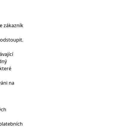
de zákazník
 odstoupit.
vající
dný
které
váni na
ých
platebních