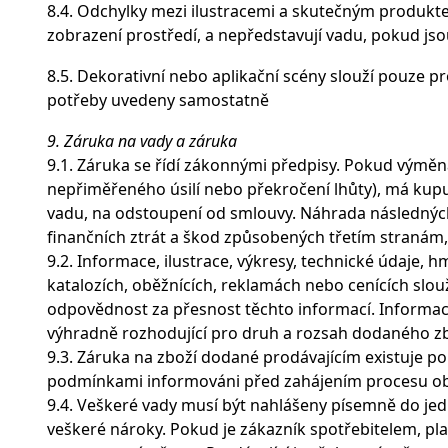
8.4. Odchylky mezi ilustracemi a skutečným produkt
zobrazení prostředí, a nepředstavují vadu, pokud js
8.5. Dekorativní nebo aplikační scény slouží pouze pr
potřeby uvedeny samostatně
9. Záruka na vady a záruka
9.1. Záruka se řídí zákonnými předpisy. Pokud výmě
nepřiměřeného úsilí nebo překročení lhůty), má kup
vadu, na odstoupení od smlouvy. Náhrada následných š
finančních ztrát a škod způsobených třetím stranám,
9.2. Informace, ilustrace, výkresy, technické údaje, 
katalozích, oběžnících, reklamách nebo cenících slou
odpovědnost za přesnost těchto informací. Informace
výhradně rozhodující pro druh a rozsah dodaného zb
9.3. Záruka na zboží dodané prodávajícím existuje pou
podmínkami informováni před zahájením procesu ob
9.4. Veškeré vady musí být nahlášeny písemně do jed
veškeré nároky. Pokud je zákazník spotřebitelem, pl