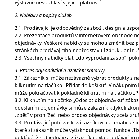
výslovně nesouhlasí s jejich platností.
2. Nabídky a popisy služeb
2.1. Prodávající je odpovědný za zboží, design a us
2.2. Prezentace produktů v internetovém obchodě ne
objednávky. Veškeré nabídky se mohou změnit bez p
stránkách prodávajícího nepředstavují záruku ani ruč
2.3. Všechny nabídky platí „do vyprodání zásob“, po
3. Proces objednávání a uzavření smlouvy
3.1. Zákazník si může nezávazně vybrat produkty z na
kliknutím na tlačítko „Přidat do košíku“. V nákupním
může pokračovat k pokladně kliknutím na tlačítko „
3.2. Kliknutím na tlačítko „Odeslat objednávku“ zák
odesláním objednávky si může zákazník kdykoli zkont
„zpět“ v prohlížeči nebo proces objednávky zcela zru
3.3. Prodávající poté zašle zákazníkovi automatické
které si zákazník může vytisknout pomocí funkce „Ti
dokládá, že objednávka zákazníka byla prodávajícím p