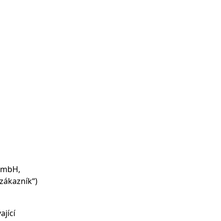
 GmbH,
„zákazník“)
jící