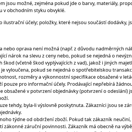
em jsou možné, zejména pokud jde o barvy, materiály, pro
ou v obchodním styku obvyklé.
o ilustrační účely; položky, které nejsou součástí dodávky, j
na nebo oprava není možná (např. z důvodu nadměrných ná
ující nárok na slevu z ceny nebo, pokud se nejedná o nevý
kod (včetně škod vyplývajících z vad), jakož i jiných maje
 je vyloučena, pokud se nejedná o spotřebitelskou transakci
hmotnost, rozměry a výkonnostní specifikace obsažené v letá
ží pouze pro informační účely. Prodávající nepřebírá žádno
 obsažené v potvrzení objednávky (potvrzení o odeslání) j
oží.
ze tehdy, byla-li výslovně poskytnuta. Zákazníci jsou se zá
jednávky.
noho týdne od obdržení zboží. Pokud tak zákazník neučiní, 
atí zákonné záruční povinnosti. Zákazník má obecně na výbě