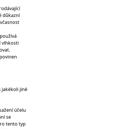
odávající
é důkazní
 včasnost
epoužívá
 vlhkosti
ovat.
 povinen
jakékoli jiné
sažení účelu
ní se
ro tento typ