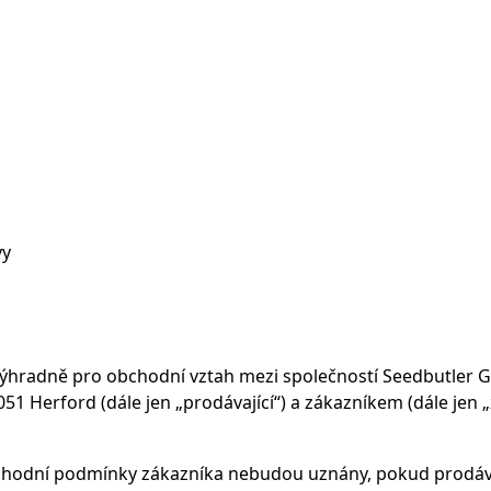
vy
výhradně pro obchodní vztah mezi společností Seedbutler
051 Herford (dále jen „prodávající“) a zákazníkem (dále jen 
obchodní podmínky zákazníka nebudou uznány, pokud prodáva