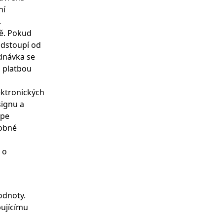
ní
.
bě. Pokud
odstoupí od
ednávka se
s platbou
lektronických
signu a
ápe
robné
 o
odnoty.
pujícímu