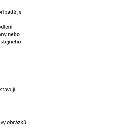
řípadě je
dlení.
ány nebo
 stejného
stavují
avy obrázků.