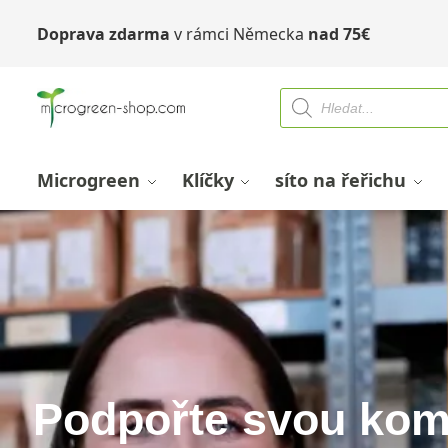
Doprava zdarma
v rámci Německa
nad
75
€
Microgreen
Klíčky
síto na řeřichu
Podpořte svou komu