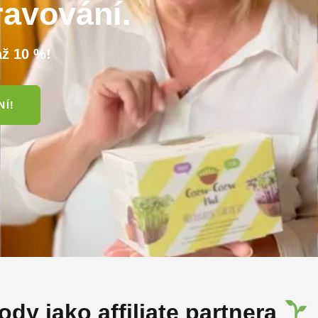
ravování.
 až 10 %!
NÍ!
dy jako affiliate partnera