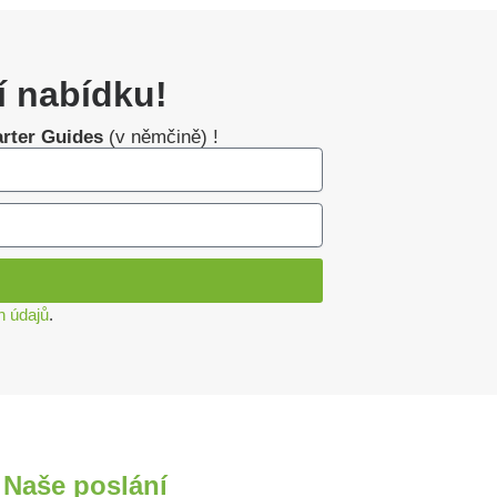
í nabídku!
arter Guides
(v němčině) !
h údajů
.
Naše poslání