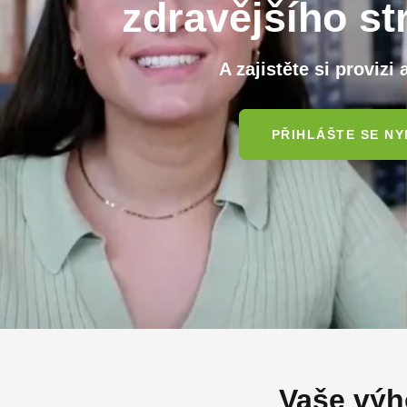
zdravějšího st
A zajistěte si provizi
PŘIHLÁŠTE SE NY
Vaše výho