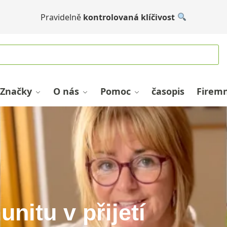
Pravidelně
kontrolovaná klíčivost
Značky
O nás
Pomoc
časopis
Firemn
nitu v přijetí