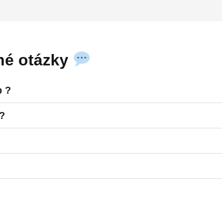
ené
otázky
p ?
i?