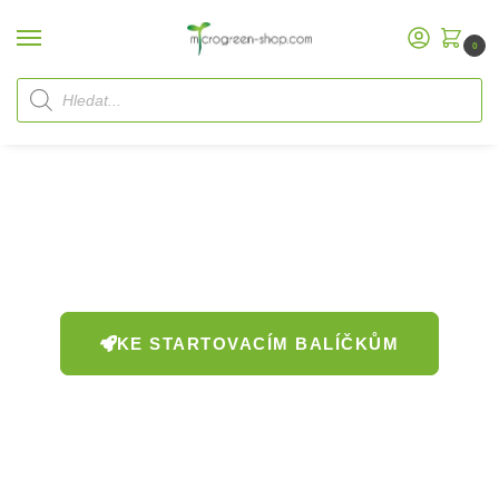
0
Microgreena klíčky
Chtěli byste smysluplně a udržitelně
doplnit svůj jídelníček o čerstvé
Microgreennebo klíčky? Rádi vám s tím
pomůžeme.
KE STARTOVACÍM BALÍČKŮM