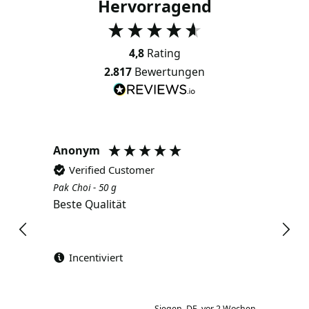
Hervorragend
4,8
Rating
2.817
Bewertungen
Anonym
Ano
Verified Customer
Ve
Pak Choi - 50 g
Brokko
Beste Qualität
Gute 
tgl.
Incentiviert
Siegen, DE, vor 2 Wochen