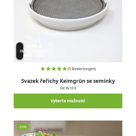
UMĚLÁ
INTELIGENCE
MĚNÍ VĚCI
(5 Bewertungen)
Svazek řeřichy Keimgrün se semínky
Od 36,10 €
Vyberte možnosti
-59%