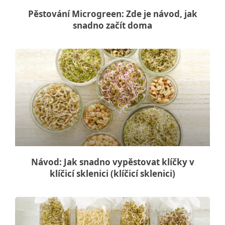
Pěstování Microgreen: Zde je návod, jak
snadno začít doma
Návod: Jak snadno vypěstovat klíčky v
klíčicí sklenici (klíčicí sklenici)