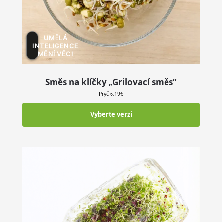
UMĚLÁ
INTELIGENCE
MĚNÍ VĚCI
Směs na klíčky „Grilovací směs“
Pryč
6,19
€
Vyberte verzi