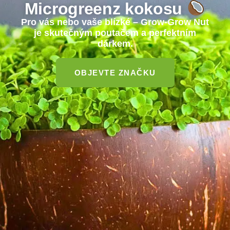
Microgreenz kokosu
Pro vás nebo vaše blízké – Grow-Grow Nut
je skutečným poutačem a perfektním
dárkem.
OBJEVTE ZNAČKU