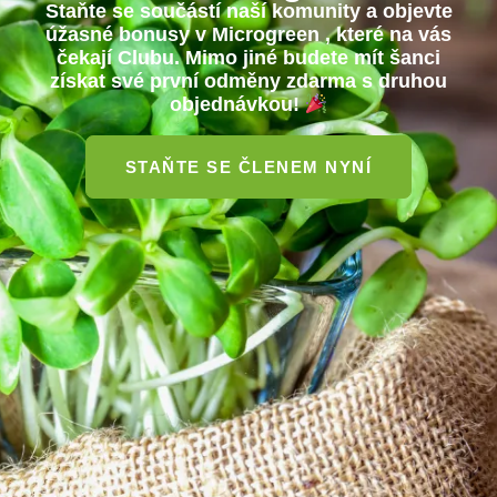
Staňte se součástí naší komunity a objevte
úžasné bonusy
v Microgreen , které na vás
čekají Clubu. Mimo jiné budete mít šanci
získat své první
odměny zdarma
s druhou
objednávkou!
STAŇTE SE ČLENEM NYNÍ