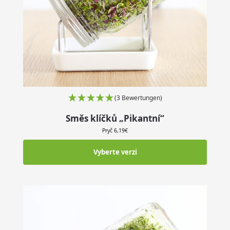
(3 Bewertungen)
Směs klíčků „Pikantní“
Pryč
6,19
€
Vyberte verzi