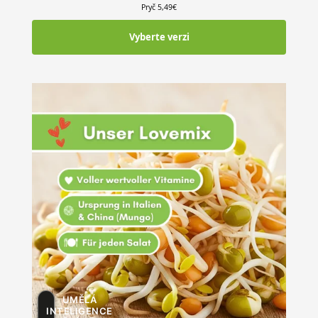
Pryč
5,49
€
Vyberte verzi
UMĚLÁ
INTELIGENCE