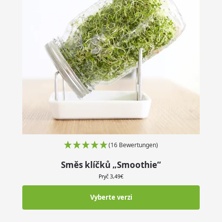
(16 Bewertungen)
Směs klíčků „Smoothie“
Pryč
3,49
€
Vyberte verzi