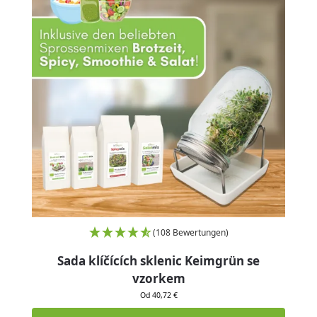
(108 Bewertungen)
Sada klíčících sklenic Keimgrün se
vzorkem
Od 40,72 €