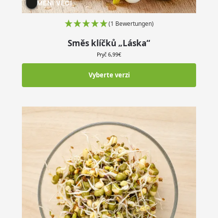
MĚNÍ VĚCI
(1 Bewertungen)
Směs klíčků „Láska“
Pryč
6,99
€
Vyberte verzi