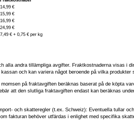
14,99 €
15,99 €
16,99 €
24,99 €
7,49 € + 0,75 € per kg
alla andra tillämpliga avgifter.
Fraktkostnaderna visas i di
r i kassan och kan variera något beroende på vilka produkte
m momsen på fraktavgiften beräknas baserat på de köpta v
nnebär att den slutliga fraktavgiften endast kan beräknas un
port- och skatteregler (t.ex. Schweiz): Eventuella tullar oc
 om fakturan behöver utfärdas i enlighet med specifika skatte