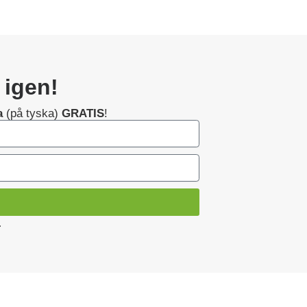
 igen!
a
(på tyska)
GRATIS
!
.