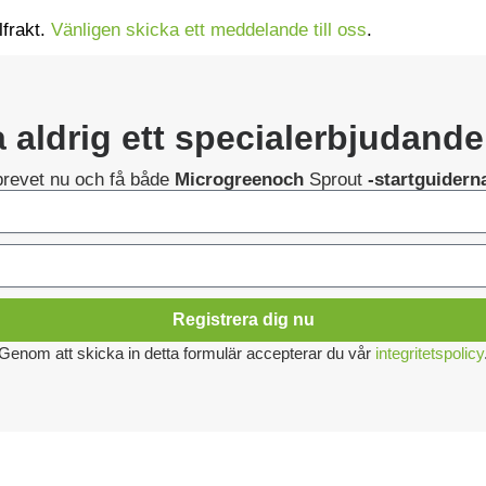
lfrakt.
Vänligen skicka ett meddelande till oss
.
 aldrig ett specialerbjudande
sbrevet nu och få både
Microgreenoch
Sprout
-startguidern
Registrera dig nu
Genom att skicka in detta formulär accepterar du vår
integritetspolicy