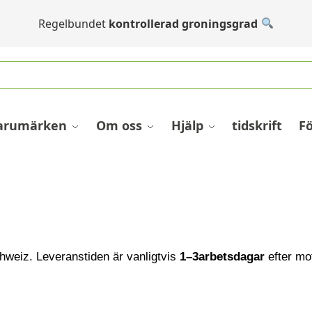
Regelbundet
kontrollerad groningsgrad
arumärken
Om oss
Hjälp
tidskrift
F
chweiz. Leveranstiden är vanligtvis
1–3
arbetsdagar
efter mo