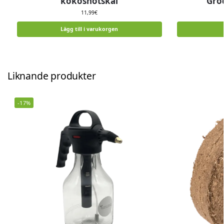
kokosnötskal
Gro
11,99
€
Lägg till i varukorgen
Liknande produkter
-17%