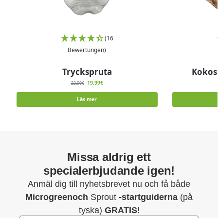
(16
Bewertungen)
Tryckspruta
Kokos
19,99
€
23,99
€
Läs mer
Missa aldrig ett
specialerbjudande igen!
Anmäl dig till nyhetsbrevet nu och få både
Microgreenoch
Sprout
-startguiderna
(på
tyska)
GRATIS
!