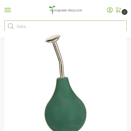
0
Hem
Microgreen Shop
Tillbehör
Mörkgrön bolldusch
/
/
/