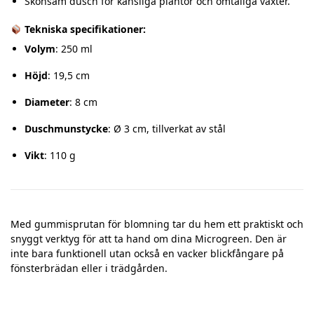
Skonsam dusch för känsliga plantor och ömtåliga växter.
Tekniska specifikationer:
Volym
:
250 ml
Höjd
:
19,5 cm
Diameter
: 8 cm
Duschmunstycke
:
Ø 3 cm, tillverkat av stål
Vikt
:
110 g
Med gummisprutan för blomning tar du hem ett praktiskt och
snyggt verktyg för att ta hand om dina Microgreen.
Den är
inte bara funktionell utan också en vacker blickfångare på
fönsterbrädan eller i trädgården.