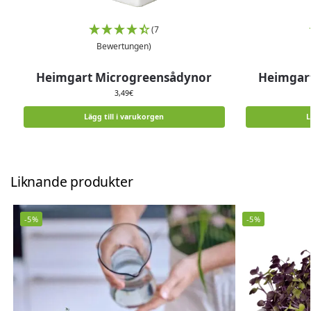
(7
Bewertungen)
Heimgart Microgreensådynor
Heimgar
3,49
€
Lägg till i varukorgen
L
Liknande produkter
-5%
-5%