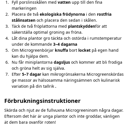
Fyll porslinsskålen med
vatten
upp till den fina
markeringen
Placera de två
ekologiska frödynorna
i den
rostfria
stålinsatsen
och placera den sedan i skålen.
Täck de två fröplattorna med
plantskydden
för att
säkerställa optimal groning av fröna.
Låt dina plantor gro täckta och ostörda i rumstemperatur
under de kommande
3–4 dagarna
Om Microgreenbörjar
knuffa
bort
locket
på egen hand
kan du hjälpa dem.
Nu får miniplantorna
dagsljus
och kommer att bli frodiga
och gröna helt av sig själva.
Efter
5–7 dagar
kan mikrogrönsakerna Microgreenskördas
ge massor av hälsosamma näringsämnen och kulinarisk
variation på din tallrik
.
Förbrukningsinstruktioner
Skörda och njut av de fullvuxna Microgreeninom några dagar.
Eftersom det här är unga plantor och inte groddar, vänligen
ät dem bara ovanför roten!