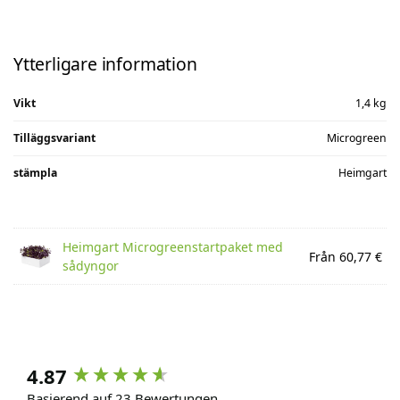
Ytterligare information
Vikt
1,4 kg
Tilläggsvariant
Microgreen
stämpla
Heimgart
Heimgart Microgreenstartpaket med
Från 60,77 €
sådyngor
4.87
Basierend auf 23 Bewertungen