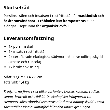
Skötselråd
Porslinsskålen och insatsen i rostfritt stål tål
maskindisk
och
är återanvändbara
.
Fröbladen
kan
komposteras
eller
slängas i soptunna
för
organiskt avfall
.
Leveransomfattning
1x porslinsskål
1x insats i rostfritt stål
2x certifierade ekologiska sådynor inklusive odlingsskydd
(krasse och ruccola)
1x bruksanvisning
Mått: 17,6 x 13,4 x 6 cm
Totalvikt: 1,4 kg
Frödynorna finns i sex olika varianter: krasse, ruccola, rädisa,
senap, broccoli och rödkål. De ekologiska frödynorna till
Heimgart köksträdgård levereras alltid med odlingsskydd. Dessa
säkerställer ideala klimatförhållanden under groningen.