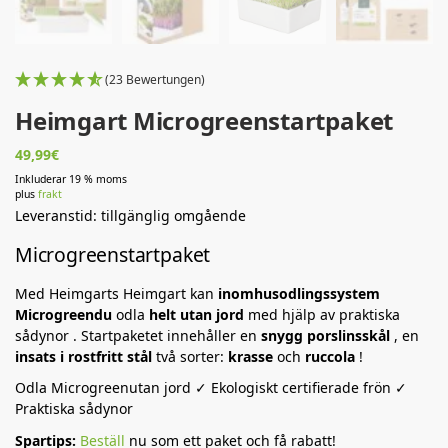
(23 Bewertungen)
Heimgart Microgreenstartpaket
49,99
€
Inkluderar 19 % moms
plus
frakt
Leveranstid: tillgänglig omgående
Microgreenstartpaket
Med Heimgarts Heimgart kan
inomhusodlingssystem
Microgreendu
odla
helt utan jord
med hjälp av praktiska
sådynor . Startpaketet innehåller en
snygg porslinsskål
, en
insats i rostfritt stål
två sorter:
krasse
och
ruccola
!
Odla Microgreenutan jord ✓ Ekologiskt certifierade frön ✓
Praktiska sådynor
Spartips:
Beställ
nu som ett paket och få rabatt!