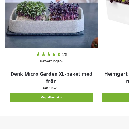
(79
Bewertungen)
Denk Micro Garden XL-paket med
Heimgart 
frön
m
Från 110,25 €
Välj alternativ