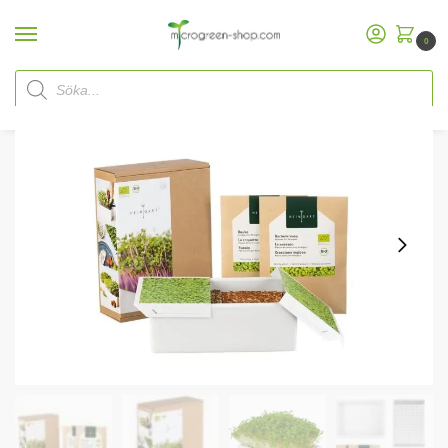
0
Start
Microgreen Shop
Startpaket
Microgreen startpaket
Heimgart Microgreenstartpaket
/
/
/
/