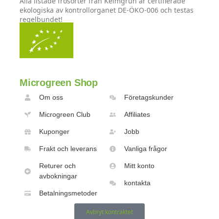
Alla listade frösorter från Keimgrün är certifierade
ekologiska av kontrollorganet DE-ÖKO-006 och testas
regelbundet!
Microgreen Shop
Om oss
Företagskunder
Microgreen Club
Affiliates
Kuponger
Jobb
Frakt och leverans
Vanliga frågor
Returer och
Mitt konto
avbokningar
kontakta
Betalningsmetoder
Avbryt kontraktet