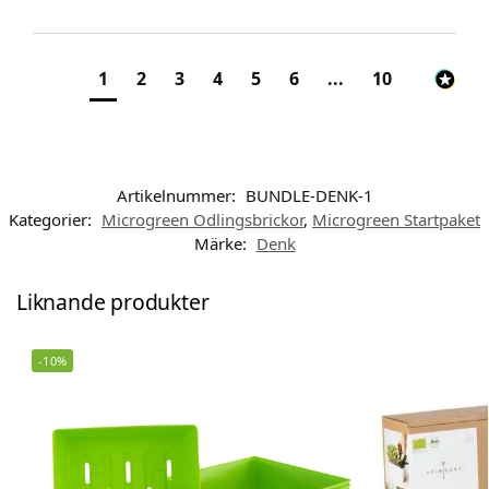
1
2
3
4
5
6
...
10
Artikelnummer:
BUNDLE-DENK-1
Kategorier:
Microgreen Odlingsbrickor
,
Microgreen Startpaket
Märke:
Denk
Liknande produkter
-10%