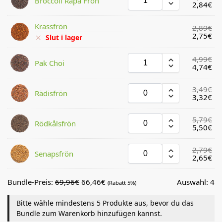
Broccoli Rapa Frön
2,84
€
Krassfrön
2,89
€
2,75
€
Slut i lager
4,99
€
Pak Choi
4,74
€
3,49
€
Rädisfrön
3,32
€
5,79
€
Rödkålsfrön
5,50
€
2,79
€
Senapsfrön
2,65
€
Bundle-Preis:
69,96
€
66,46
€
Auswahl:
4
(Rabatt 5%)
Bitte wähle mindestens 5 Produkte aus, bevor du das
Bundle zum Warenkorb hinzufügen kannst.