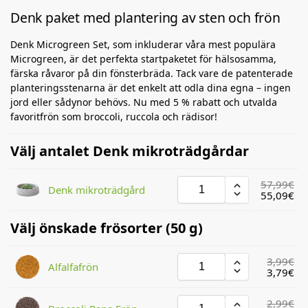
Denk paket med plantering av sten och frön
Denk Microgreen Set, som inkluderar våra mest populära
Microgreen, är det perfekta startpaketet för hälsosamma,
färska råvaror på din fönsterbräda. Tack vare de patenterade
planteringsstenarna är det enkelt att odla dina egna – ingen
jord eller sådynor behövs. Nu med 5 % rabatt och utvalda
favoritfrön som broccoli, ruccola och rädisor!
Välj antalet Denk mikroträdgårdar
57,99
€
Denk mikroträdgård
55,09
€
Välj önskade frösorter (50 g)
3,99
€
Alfalfafrön
3,79
€
2,99
€