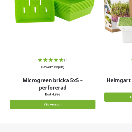
(3
Bewertungen)
Microgreen bricka 5x5 –
Heimgart 
perforerad
Bort
4,99
€
L
Välj version