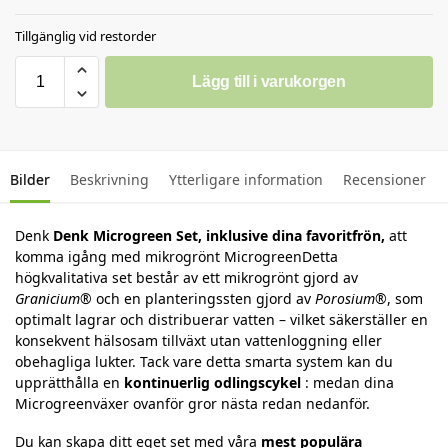
Tillgänglig vid restorder
Lägg till i varukorgen
Bilder
Beskrivning
Ytterligare information
Recensioner
Denk
Denk Microgreen Set, inklusive dina favoritfrön,
att
komma igång med mikrogrönt MicrogreenDetta
högkvalitativa set består av ett mikrogrönt gjord av
Granicium®
och en planteringssten gjord av
Porosium®
, som
optimalt lagrar och distribuerar vatten – vilket säkerställer en
konsekvent hälsosam tillväxt utan vattenloggning eller
obehagliga lukter. Tack vare detta smarta system kan du
upprätthålla en
kontinuerlig odlingscykel
: medan dina
Microgreenväxer ovanför gror nästa redan nedanför.
Du kan skapa ditt eget set med våra
mest populära