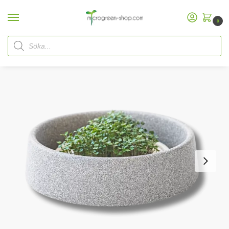
0
Hem
Microgreen Shop
Startpaket
Microgreen Startpaket
Denk Micro Garden-paket med frön
/
/
/
/