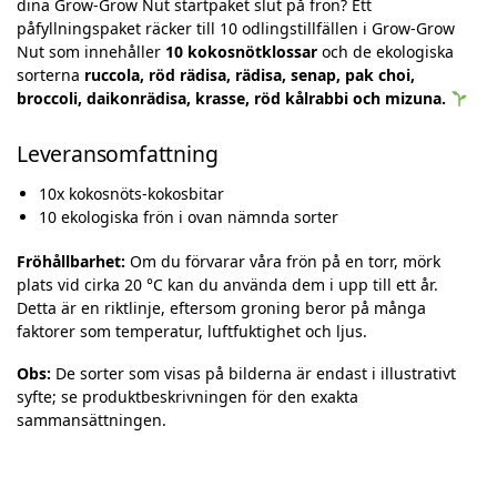
dina Grow-Grow Nut startpaket slut på frön? Ett
påfyllningspaket räcker till 10 odlingstillfällen i Grow-Grow
Nut som innehåller
10 kokosnötklossar
och de ekologiska
sorterna
ruccola, röd rädisa, rädisa, senap, pak choi,
broccoli, daikonrädisa, krasse, röd kålrabbi och mizuna.
Leveransomfattning
10x kokosnöts-kokosbitar
10 ekologiska frön i ovan nämnda sorter
Fröhållbarhet:
Om du förvarar våra frön på en torr, mörk
plats vid cirka 20 °C kan du använda dem i upp till ett år.
Detta är en riktlinje, eftersom groning beror på många
faktorer som temperatur, luftfuktighet och ljus.
Obs:
De sorter som visas på bilderna är endast i illustrativt
syfte; se produktbeskrivningen för den exakta
sammansättningen.