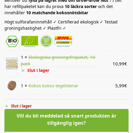
Behöver du
fylla på lagret med din Grow-Grow Nut
? I det
här refillpaketet kan du prova
10 läckra sorter
och det
innehåller
10 matchande kokosnötsbitar
Högt sulforafaninnehåll ✓ Certifierad ekologisk ✓ Testad
groningshastighet ✓ Plastfri ✓
1 ×
Ekologiska groningsfröpaket, 10-
pack
10,99
€
Slut i lager
1 ×
Kokos kokos tegelstenar
5,99
€
Slut i lager
Vill du bli meddelad så snart produkten är
tillgänglig igen?