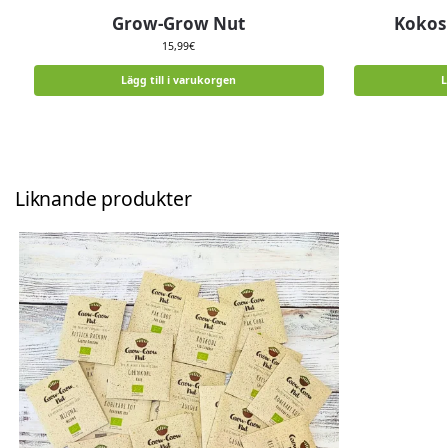
Grow-Grow Nut
Kokos
15,99
€
Lägg till i varukorgen
L
Liknande produkter