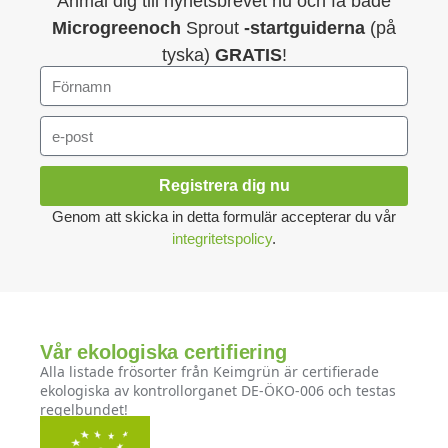
Anmäl dig till nyhetsbrevet nu och få både
Microgreenoch
Sprout
-startguiderna
(på
tyska)
GRATIS
!
Registrera dig nu
Genom att skicka in detta formulär accepterar du vår
integritetspolicy
.
Vår ekologiska certifiering
Alla listade frösorter från Keimgrün är certifierade
ekologiska av kontrollorganet DE-ÖKO-006 och testas
regelbundet!