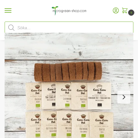
0
Hem
Microgreen Shop
Startpaket
Grow-Grow Nut Nötpåfyllningskit
Grow-Grow Nut Nötpåfyllning
/
/
/
/