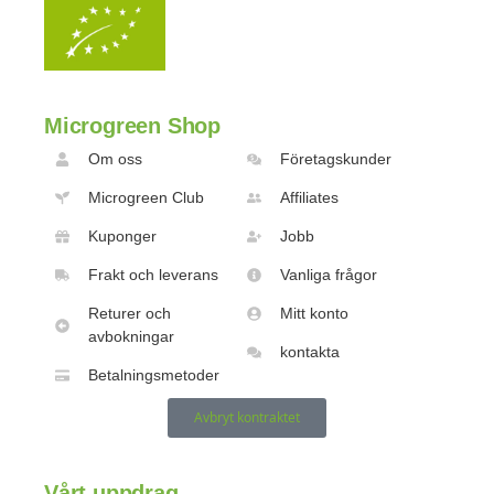
Microgreen Shop
Om oss
Företagskunder
Microgreen Club
Affiliates
Kuponger
Jobb
Frakt och leverans
Vanliga frågor
Returer och
Mitt konto
avbokningar
kontakta
Betalningsmetoder
Avbryt kontraktet
Vårt uppdrag