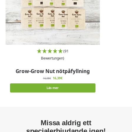
(91
Bewertungen)
Grow-Grow Nut nötpåfyllning
16,39
€
16,98
€
Läs mer
Missa aldrig ett
specialerbjudande igen!