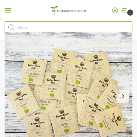
0
Hem
Microgreen Shop
Startpaket
Grow-Grow Nut /
groningsfröpaket (10-pack)
/
/
/
Ekologiska