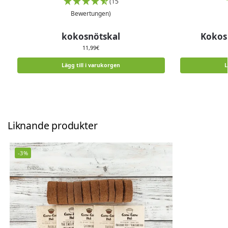
(15
Bewertungen)
kokosnötskal
Kokos
11,99
€
Lägg till i varukorgen
L
Liknande produkter
-3%