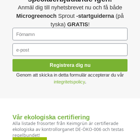
Anmäl dig till nyhetsbrevet nu och få både
Microgreenoch
Sprout
-startguiderna
(på
tyska)
GRATIS
!
Registrera dig nu
Genom att skicka in detta formulär accepterar du vår
integritetspolicy
.
Vår ekologiska certifiering
Alla listade frösorter från Keimgrün är certifierade
ekologiska av kontrollorganet DE-ÖKO-006 och testas
regelbundet!