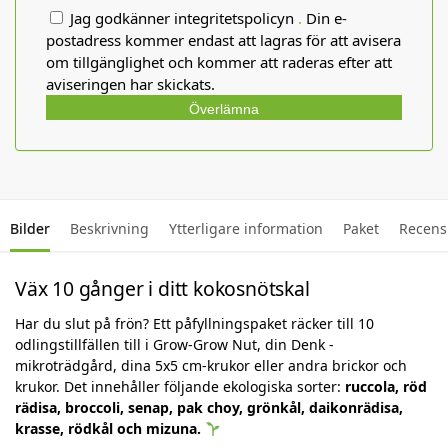
Jag godkänner integritetspolicyn
.
Din e-
postadress kommer endast att lagras för att avisera
om tillgänglighet och kommer att raderas efter att
aviseringen har skickats.
Överlämna
Bilder
Beskrivning
Ytterligare information
Paket
Recens
Väx 10 gånger i ditt kokosnötskal
Har du slut på frön? Ett påfyllningspaket räcker till 10
odlingstillfällen till i Grow-Grow Nut, din Denk -
mikroträdgård, dina 5x5 cm-krukor eller andra brickor och
krukor. Det innehåller följande ekologiska sorter:
ruccola, röd
rädisa, broccoli, senap, pak choy, grönkål, daikonrädisa,
krasse, rödkål och mizuna.