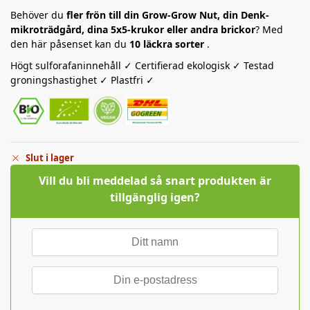
Behöver du
fler frön till din Grow-Grow Nut, din Denk-
mikroträdgård, dina 5x5-krukor eller andra brickor
? Med
den här påsenset kan du
10 läckra sorter
.
Högt sulforafaninnehåll ✓ Certifierad ekologisk ✓ Testad
groningshastighet ✓ Plastfri ✓
Slut i lager
Vill du bli meddelad så snart produkten är
tillgänglig igen?