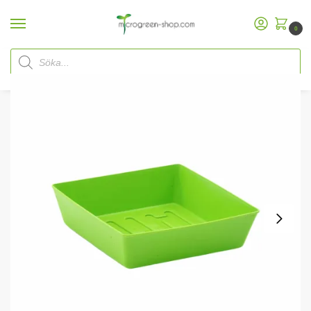
0
Hem
Microgreen Shop
Microgreen odlingsbrickor
Microgreen bricka 5×5 – Operforerad
/
/
/