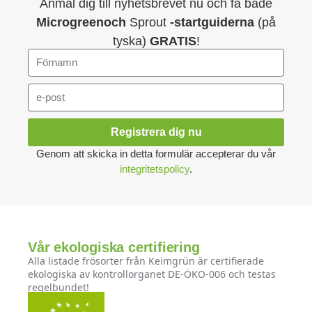
Anmäl dig till nyhetsbrevet nu och få både
Microgreenoch
Sprout
-startguiderna
(på
tyska)
GRATIS
!
Registrera dig nu
Genom att skicka in detta formulär accepterar du vår
integritetspolicy
.
Vår ekologiska certifiering
Alla listade frösorter från Keimgrün är certifierade
ekologiska av kontrollorganet DE-ÖKO-006 och testas
regelbundet!