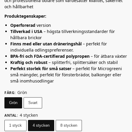
och professionella odlare som värdesätter kvalitet, säkerhet
och hållbarhet
Produktegenskaper:
Operforerad
version
Tillverkad i USA
– högsta tillverkningsstandarder för
hållbara brickor
Finns med eller utan dräneringshål
– perfekt för
individuella odlingspreferenser.
BPA-fri och FDA-certifierad polypropen
– för ätbara växter
Kraftig och robust
– splitterfri, splittersäker och stabil
Perfekt storlek för små satser
– perfekt för Microgreeni
små mängder, perfekt för fönsterbrädor, balkonger eller
små inomhusodlingar
Grön
FÄRG
:
Grön
Svart
4 stycken
ANTAL
:
1 styck
4 stycken
8 stycken