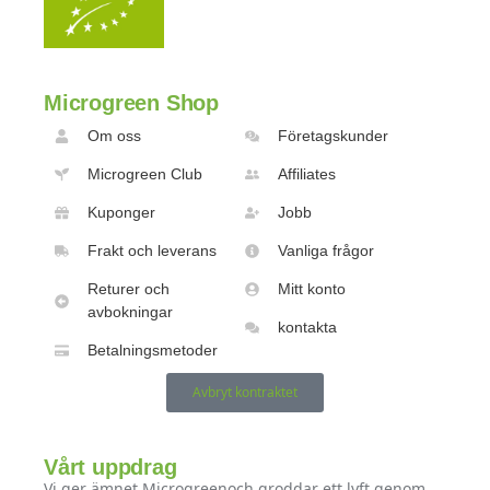
Microgreen Shop
Om oss
Företagskunder
Microgreen Club
Affiliates
Kuponger
Jobb
Frakt och leverans
Vanliga frågor
Returer och
Mitt konto
avbokningar
kontakta
Betalningsmetoder
Avbryt kontraktet
Vårt uppdrag
Vi ger ämnet Microgreenoch groddar ett lyft genom