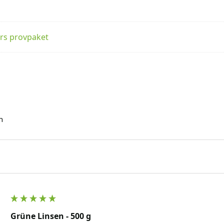
rs provpaket
n
Grüne Linsen - 500 g