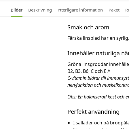
Bilder
Beskrivning
Ytterligare information
Paket
R
Smak och arom
Färska linsblad har en syrlig
Innehåller naturliga 
Gröna linsgroddar innehåller 
B2, B3, B6, C och E.*
C-vitamin bidrar till immunsyst
nervfunktion och muskelkontra
Obs: En balanserad kost och en 
Perfekt användning
I sallader och på brödpål