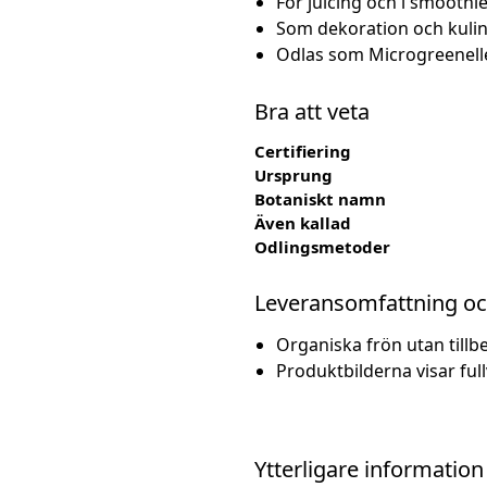
För juicing och i smoothi
Som dekoration och kulin
Odlas som Microgreenell
Bra att veta
Certifiering
Ursprung
Botaniskt namn
Även kallad
Odlingsmetoder
Leveransomfattning oc
Organiska frön utan tillbe
Produktbilderna visar fu
Ytterligare information