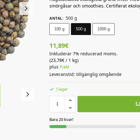
smörgåsar och smoothies. Certifierat ekolog
500 g
ANTAL
:
100 g
500 g
1000 g
11,89
€
Inkluderar 7% reducerad moms.
(
23,78
€
/ 1 kg)
plus
frakt
Leveranstid: tillgänglig omgående
I lager
Lä
Bara 20 kvar!