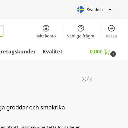
Swedish
Mitt konto
Vanliga frågor
Kassa
öretagskunder
Kvalitet
0,00
€
0
iga groddar och smakrika
en utsökt linssmak – perfekta för sallader,