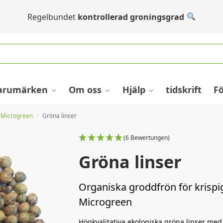
Regelbundet
kontrollerad groningsgrad
arumärken
Om oss
Hjälp
tidskrift
F
 Microgreen
Gröna linser
/
(6 Bewertungen)
Gröna linser
Organiska groddfrön för krisp
Microgreen
Högkvalitativa ekologiska gröna linser med 