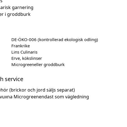
es
arisk garnering
er i groddburk
DE-ÖKO-006 (kontrollerad ekologisk odling)
Frankrike
Lins Culinaris
Erve, kökslinser
Microgreeneller groddburk
h service
hör (brickor och jord säljs separat)
llvuxna Microgreenendast som vägledning