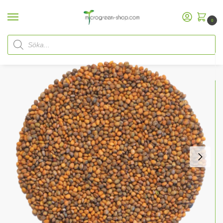
0
Hem
Microgreen Shop
Ekologiska frön
/
mikrogröntfrön Microgreen
/
/
Ekologiska