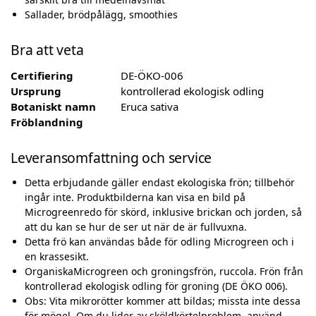
Sallader, brödpålägg, smoothies
Bra att veta
Certifiering
DE-ÖKO-006
Ursprung
kontrollerad ekologisk odling
Botaniskt namn
Eruca sativa
Fröblandning
Leveransomfattning och service
Detta erbjudande gäller endast ekologiska frön; tillbehör
ingår inte. Produktbilderna kan visa en bild på
Microgreenredo för skörd, inklusive brickan och jorden, så
att du kan se hur de ser ut när de är fullvuxna.
Detta frö kan användas både för odling Microgreen och i
en krassesikt.
OrganiskaMicrogreen och groningsfrön, ruccola. Frön från
kontrollerad ekologisk odling för groning (DE ÖKO 006).
Obs: Vita mikrorötter kommer att bildas; missta inte dessa
för mögel. Om du lider av sköldkörtelproblem, använd