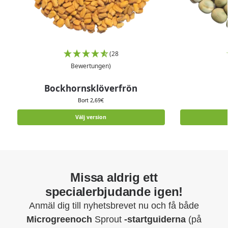
(28
Bewertungen)
Bockhornsklöverfrön
Bort
2,69
€
Välj version
Missa aldrig ett
specialerbjudande igen!
Anmäl dig till nyhetsbrevet nu och få både
Microgreenoch
Sprout
-startguiderna
(på