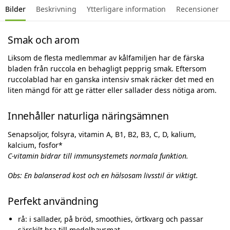
Bilder
Beskrivning
Ytterligare information
Recensioner
Smak och arom
Liksom de flesta medlemmar av kålfamiljen har de färska
bladen från ruccola en behagligt pepprig smak. Eftersom
ruccolablad har en ganska intensiv smak räcker det med en
liten mängd för att ge rätter eller sallader dess nötiga arom.
Innehåller naturliga näringsämnen
Senapsoljor, folsyra, vitamin A, B1, B2, B3, C, D, kalium,
kalcium, fosfor*
C-vitamin bidrar till immunsystemets normala funktion.
Obs: En balanserad kost och en hälsosam livsstil är viktigt.
Perfekt användning
rå: i sallader, på bröd, smoothies, örtkvarg och passar
särskilt bra till medelhavsmat