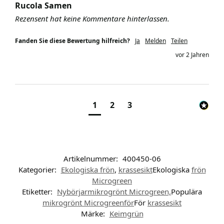
Rucola Samen
Rezensent hat keine Kommentare hinterlassen.
Fanden Sie diese Bewertung hilfreich?
Ja
Melden
Teilen
vor 2 Jahren
1
2
3
Artikelnummer:
400450-06
Kategorier:
Ekologiska frön
,
krassesikt
Ekologiska
frön
Microgreen
Etiketter:
Nybörjarmikrogrönt Microgreen,
Populära
mikrogrönt Microgreenför
För
krassesikt
Märke:
Keimgrün