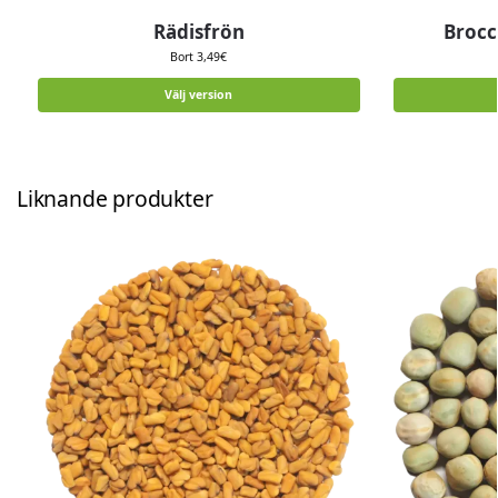
Rädisfrön
Brocc
Bort
3,49
€
Välj version
Liknande produkter