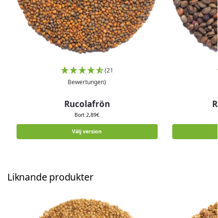
(21
Bewertungen)
Rucolafrön
R
Bort
2,89
€
Välj version
Liknande produkter