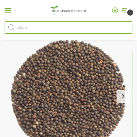
0
Hem
Microgreen Shop
Ekologiska frön
Ekologiska Microgreen
Grönkålsfrön
/
/
/
/