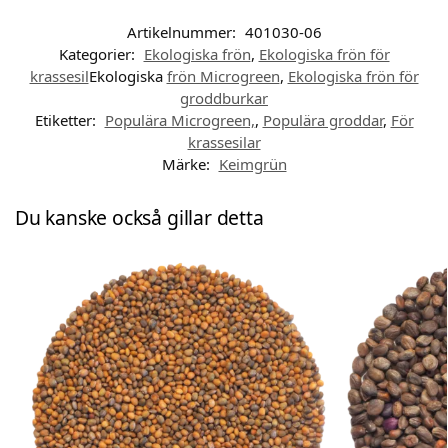
Artikelnummer:
401030-06
Kategorier:
Ekologiska frön
,
Ekologiska frön för
krassesil
Ekologiska
frön Microgreen
,
Ekologiska frön för
groddburkar
Etiketter:
Populära Microgreen,
,
Populära groddar
,
För
krassesilar
Märke:
Keimgrün
Du kanske också gillar detta