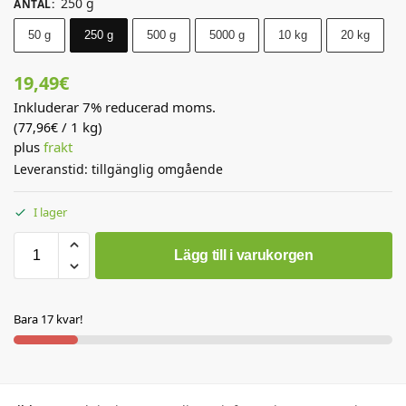
250 g
ANTAL
:
50 g
250 g
500 g
5000 g
10 kg
20 kg
19,49
€
Inkluderar 7% reducerad moms.
(
/ 1 kg)
77,96
€
plus
frakt
Leveranstid: tillgänglig omgående
I lager
Lägg till i varukorgen
Bara 17 kvar!