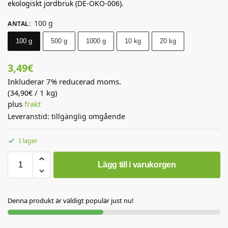
ekologiskt jordbruk (DE-ÖKO-006).
100 g
ANTAL
:
100 g
500 g
1000 g
10 kg
20 kg
3,49
€
Inkluderar 7% reducerad moms.
(
/ 1 kg)
34,90
€
plus
frakt
Leveranstid: tillgänglig omgående
I lager
Lägg till i varukorgen
Denna produkt är väldigt populär just nu!