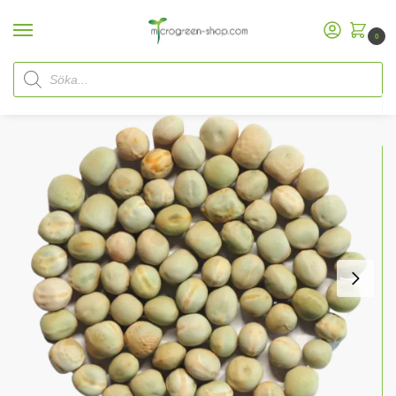
0
Hem
Microgreen Shop
Ekologiska frön
Ekologiska Microgreen
Ärtfrön
/
/
/
/