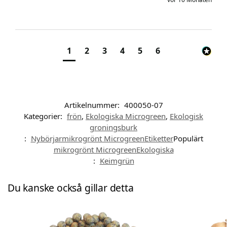
1
2
3
4
5
6
Artikelnummer:
400050-07
Kategorier:
frön
,
Ekologiska Microgreen
,
Ekologisk
groningsburk
:
Nybörjarmikrogrönt MicrogreenEtiketter
Populärt
mikrogrönt MicrogreenEkologiska
:
Keimgrün
Du kanske också gillar detta