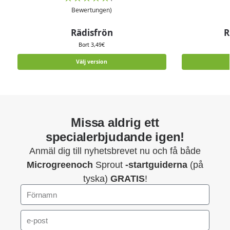
Bewertungen)
Rädisfrön
R
Bort
3,49
€
Välj version
Missa aldrig ett
specialerbjudande igen!
Anmäl dig till nyhetsbrevet nu och få både
Microgreenoch
Sprout
-startguiderna
(på
tyska)
GRATIS
!