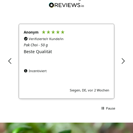
Anonym
Ano
Verifizierte/r Kunde/in
V
Pak Choi - 50 g
Brok
Beste Qualität
Gut
Incentiviert
Siegen, DE, vor 2 Wochen
Pause