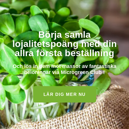
Börja samla
lojalitetspoäng med din
allra första beställning
Och lös in dem mot massor av fantastiska
belöningar via
Microgreen Club
!
LÄR DIG MER NU