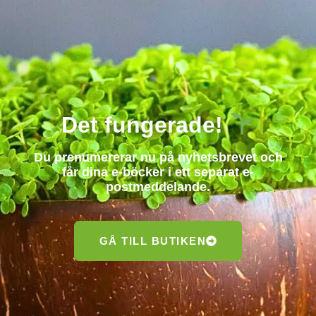
Det fungerade!
Du prenumererar nu på nyhetsbrevet och
får dina e-böcker i ett separat e-
postmeddelande.
GÅ TILL BUTIKEN