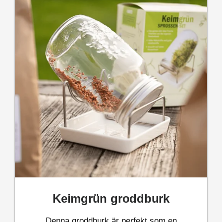
Keimgrün groddburk
Denna groddburk är perfekt som en