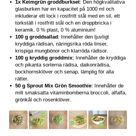
1x
Keimgrün groddburkset
: Den högkvalitativa
glasburken har en kapacitet på 1000 ml och
inkluderar ett lock i rostfritt stål med en sil, ett
torkställ i rostfritt stål och en droppbricka i
keramik. 0 % plast, 0 % aluminium!
100 g
groddsallad
: Innehåller den ljuvligt
kryddiga rädisan, näringsrika röda linser,
krispiga mungbönor och klarröda rädisor.
100 g kryddig groddmix:
Innehåller de kryddiga
och pikanta sorterna rädisa, daikonrädisa,
bockhornsklöver och senap, lämplig för alla
rätter.
50 g
Sprout Mix Grön Smoothie
: Innehåller de
milt smaksatta vitaminbomberna broccoli, alfalfa,
grönkål och rosenklöver.