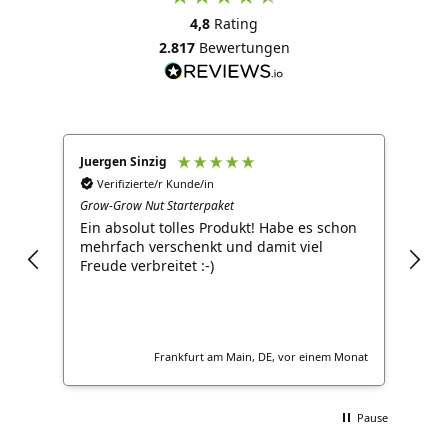
4,8
Rating
2.817
Bewertungen
Juergen Sinzig
Ani
Verifizierte/r Kunde/in
V
Grow-Grow Nut Starterpaket
Heim
gl.
Ein absolut tolles Produkt! Habe es schon
Sam
mehrfach verschenkt und damit viel
Freude verbreitet :-)
ochen
Frankfurt am Main, DE, vor einem Monat
Pause