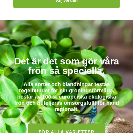
Välj version
Det är det som gör våra
frön så speciella.
Alla sorter och blandningar testas
regelbundet för sin groningsförmåga,
består av 100 % europeiska ekologiska
frön och buteljeras omsorgsfullt för hand
regionalt.
FÖR ALLA VARIETTER