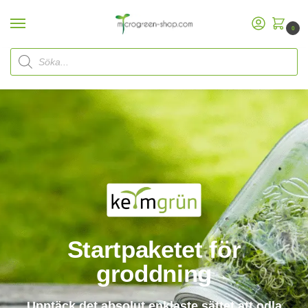
0
Start
Keimgrün Sprout Set Erbjudande
/
Startpaketet för
groddning
Upptäck det absolut enklaste sättet att odla