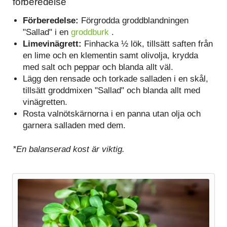
förberedelse
Förberedelse:
Förgrodda groddblandningen
"Sallad" i en
groddburk
.
Limevinägrett:
Finhacka ½ lök, tillsätt saften från
en lime och en klementin samt olivolja, krydda
med salt och peppar och blanda allt väl.
Lägg den rensade och torkade salladen i en skål,
tillsätt groddmixen "Sallad" och blanda allt med
vinägretten.
Rosta valnötskärnorna i en panna utan olja och
garnera salladen med dem.
*En balanserad kost är viktig.