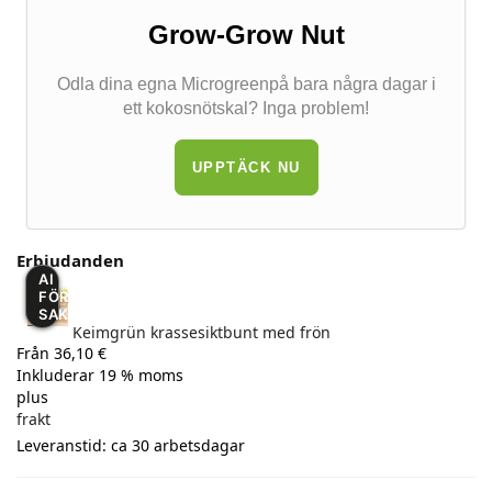
Grow-Grow Nut
Odla dina egna Microgreenpå bara några dagar i
ett kokosnötskal? Inga problem!
UPPTÄCK NU
Erbjudanden
AI
FÖRÄNDRAR
SAKER
Keimgrün krassesiktbunt med frön
Från 36,10 €
Inkluderar 19 % moms
plus
frakt
Leveranstid: ca 30 arbetsdagar