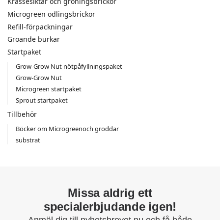
Krassesiktar och groningsbrickor
Microgreen odlingsbrickor
Refill-förpackningar
Groande burkar
Startpaket
Grow-Grow Nut nötpåfyllningspaket
Grow-Grow Nut
Microgreen startpaket
Sprout startpaket
Tillbehör
Böcker om Microgreenoch groddar
substrat
Missa aldrig ett
specialerbjudande igen!
Anmäl dig till nyhetsbrevet nu och få både