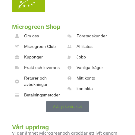
Microgreen Shop
Om oss
Företagskunder
Microgreen Club
Affiliates
Kuponger
Jobb
Frakt och leverans
Vanliga frågor
Returer och
Mitt konto
avbokningar
kontakta
Betalningsmetoder
Avbryt kontraktet
Vårt uppdrag
Vi ger ämnet Microgreenoch groddar ett lyft genom