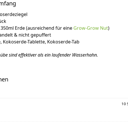
umfang
oserdeziegel
ück
a 350ml Erde (ausreichend für eine
Grow-Grow Nut
)
andelt & nicht gepuffert
, Kokoserde-Tablette, Kokoserde-Tab
be sind effektiver als ein laufender Wasserhahn.
nen
10 