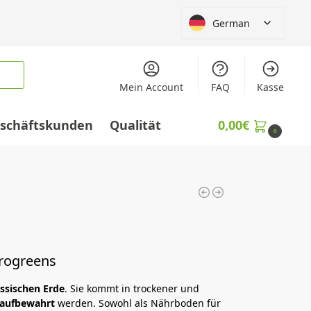
German
Mein Account
FAQ
Kasse
schäftskunden
Qualität
0,00
€
0
l
crogreens
assischen Erde
. Sie kommt in trockener und
 aufbewahrt
werden. Sowohl als Nährboden für