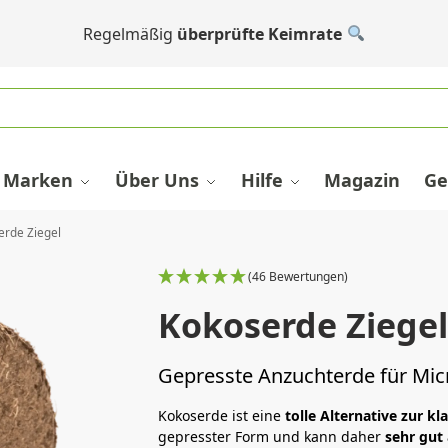
Regelmäßig
überprüfte Keimrate
Marken
Über Uns
Hilfe
Magazin
Ge
erde Ziegel
(46 Bewertungen)
Kokoserde Ziege
Gepresste Anzuchterde für Mi
Kokoserde ist eine
tolle Alternative zur kl
gepresster Form und kann daher
sehr gut