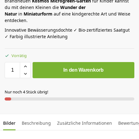
brandneuen
Kosmos
Microgreen-Garten
für Kinder kannst
du mit deinen Kleinen die
Wunder der
Natur
in
Miniaturform
auf eine kindgerechte Art und Weise
entdecken.
Innovative Bewässerungsdochte ✓ Bio-zertifiziertes Saatgut
✓ Farbig illustrierte Anleitung
Vorrätig
In den Warenkorb
Nur noch 4 Stück übrig!
Bilder
Beschreibung
Zusätzliche Informationen
Bewertun