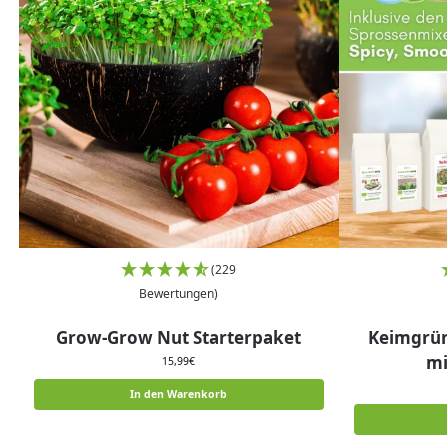
(229
Bewertungen)
Grow-Grow Nut Starterpaket
Keimgrün
mi
15,99
€
In den Warenkorb