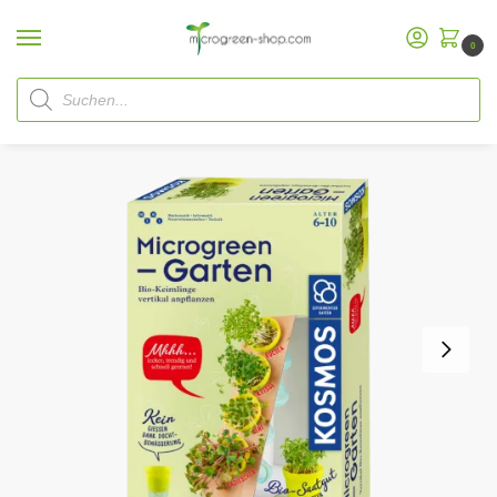
0
Start
Microgreen Shop
Starterpakete
Microgreen Starterpakete
Kosmos Microgreen-Garten
/
/
/
/