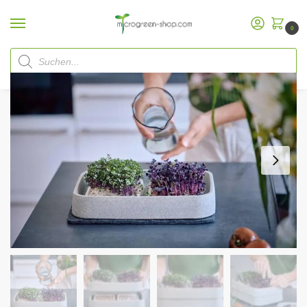
0
Start
Microgreen Shop
Starterpakete
Microgreen Starterpakete
Denk Mikrogarten XL Bundle mit Saatgut
/
/
/
/