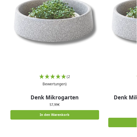
(2
Bewertungen)
Denk Mikrogarten
Denk Mik
57,99
€
In den Warenkorb