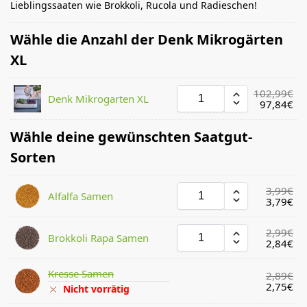
Lieblingssaaten wie Brokkoli, Rucola und Radieschen!
Wähle die Anzahl der Denk Mikrogärten
XL
102,99
€
Denk Mikrogarten XL
97,84
€
Wähle deine gewünschten Saatgut-
Sorten
3,99
€
Alfalfa Samen
3,79
€
2,99
€
Brokkoli Rapa Samen
2,84
€
Kresse Samen
2,89
€
2,75
€
Nicht vorrätig