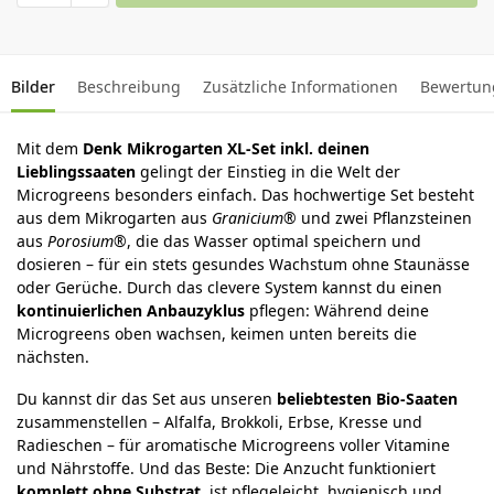
Bilder
Beschreibung
Zusätzliche Informationen
Bewertun
Mit dem
Denk Mikrogarten XL-Set inkl. deinen
Lieblingssaaten
gelingt der Einstieg in die Welt der
Microgreens besonders einfach. Das hochwertige Set besteht
aus dem Mikrogarten aus
Granicium®
und zwei Pflanzsteinen
aus
Porosium®
, die das Wasser optimal speichern und
dosieren – für ein stets gesundes Wachstum ohne Staunässe
oder Gerüche. Durch das clevere System kannst du einen
kontinuierlichen Anbauzyklus
pflegen: Während deine
Microgreens oben wachsen, keimen unten bereits die
nächsten.
Du kannst dir das Set aus unseren
beliebtesten Bio-Saaten
zusammenstellen – Alfalfa, Brokkoli, Erbse, Kresse und
Radieschen – für aromatische Microgreens voller Vitamine
und Nährstoffe. Und das Beste: Die Anzucht funktioniert
komplett ohne Substrat
, ist pflegeleicht, hygienisch und