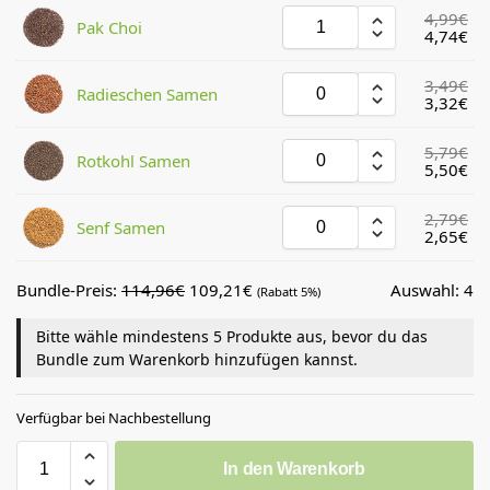
4,99
€
Pak Choi
4,74
€
3,49
€
Radieschen Samen
3,32
€
5,79
€
Rotkohl Samen
5,50
€
2,79
€
Senf Samen
2,65
€
Bundle-Preis:
114,96
€
109,21
€
Auswahl:
4
(Rabatt 5%)
Bitte wähle mindestens 5 Produkte aus, bevor du das
Bundle zum Warenkorb hinzufügen kannst.
Verfügbar bei Nachbestellung
In den Warenkorb