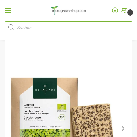
0
Start
Microgreen Shop
Nachfüllpakete
Heimgart Microgreens Saatpads
/
/
/