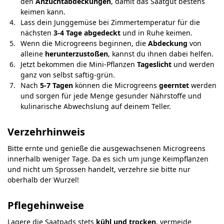
den
Anzuchtabdeckungen
, damit das Saatgut bestens
keimen kann.
Lass dein Junggemüse bei Zimmertemperatur für die
nächsten
3-4 Tage abgedeckt
und in Ruhe keimen.
Wenn die Microgreens beginnen, die
Abdeckung
von
alleine
herunterzustoßen
, kannst du ihnen dabei helfen.
Jetzt bekommen die Mini-Pflanzen
Tageslicht
und werden
ganz von selbst saftig-grün.
Nach
5-7 Tagen
können die Microgreens
geerntet
werden
und sorgen für jede Menge gesunder Nährstoffe und
kulinarische Abwechslung auf deinem Teller.
Verzehrhinweis
Bitte ernte und genieße die ausgewachsenen Microgreens
innerhalb weniger Tage. Da es sich um junge Keimpflanzen
und nicht um Sprossen handelt, verzehre sie bitte nur
oberhalb der Wurzel!
Pflegehinweise
Lagere die Saatpads stets
kühl und trocken
, vermeide