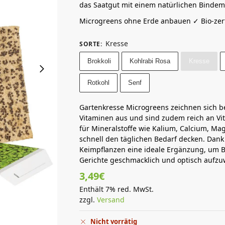
das Saatgut mit einem natürlichen Bindemitt
Microgreens ohne Erde anbauen ✓ Bio-zerti
Kresse
SORTE
:
Brokkoli
Kohlrabi Rosa
Kresse
Rotkohl
Senf
Gartenkresse Microgreens zeichnen sich b
Vitaminen aus und sind zudem reich an Vit
für Mineralstoffe wie Kalium, Calcium, M
schnell den täglichen Bedarf decken. Dank
Keimpflanzen eine ideale Ergänzung, um B
Gerichte geschmacklich und optisch aufzu
3,49
€
Enthält 7% red. MwSt.
zzgl.
Versand
Nicht vorrätig