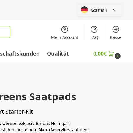
German
Mein Account
FAQ
Kasse
schäftskunden
Qualität
0,00
€
0
reens Saatpads
 Starter-Kit
s
werden exklusiv für das Heimgart
bestehen aus einem
Naturfaservlies
, auf dem