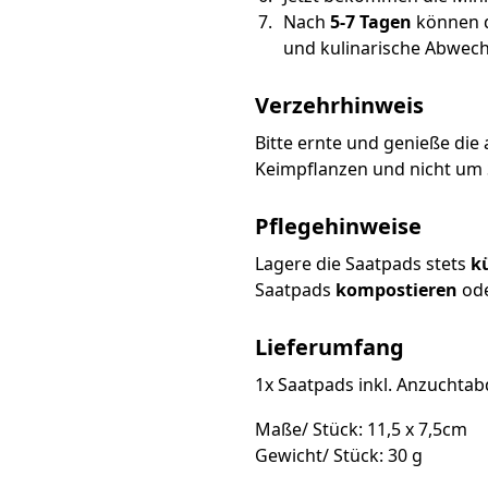
Nach
5-7 Tagen
können 
und kulinarische Abwechs
Verzehrhinweis
Bitte ernte und genieße di
Keimpflanzen und nicht um S
Pflegehinweise
Lagere die Saatpads stets
k
Saatpads
kompostieren
od
Lieferumfang
1x Saatpads inkl. Anzuchta
Maße/ Stück: 11,5 x 7,5cm
Gewicht/ Stück: 30 g