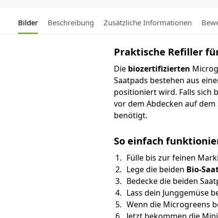
Bilder
Beschreibung
Zusätzliche Informationen
Bewe
Praktische Refiller f
Die
biozertifizierten
Microg
Saatpads bestehen aus eine
positioniert wird. Falls sic
vor dem Abdecken auf dem S
benötigt.
So einfach funktionier
Fülle bis zur feinen Mar
Lege die beiden
Bio-Saa
Bedecke die beiden Saa
Lass dein Junggemüse b
Wenn die Microgreens b
Jetzt bekommen die Min