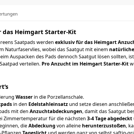
rtungen
ür das Heimgart Starter-Kit
reens Saatpads werden
exklusiv für das Heimgart Anzu
m Naturfaservlies, wobei das Saatgut mit einem
natürlich
h beim Auspacken des Pads dennoch Saatgut lösen sollten, is
aatpad verteilen.
Pro Anzucht im Heimgart Starter-Kit
w
t’s
kierung
Wasser
in die Porzellanschale.
tpads
in den
Edelstahleinsatz
und setze diesen anschließen
tpads mit den
Anzuchtabdeckungen
, damit das Saatgut b
ei Zimmertemperatur für die nächsten
3-4 Tage abgedeckt
eginnen, die
Abdeckung
von alleine
herunterzustoßen
, k
i-Pflanzen
Tageslicht
und werden ganz von selbst saftig-gr