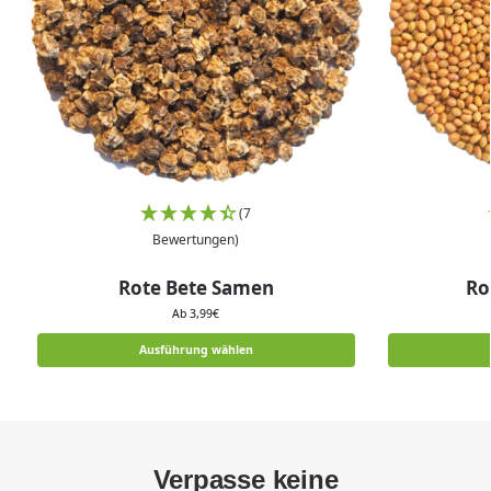
(7
Bewertungen)
Rote Bete Samen
Ro
Ab
3,99
€
Ausführung wählen
Verpasse keine