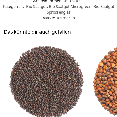
Artikelnummer:
400246-01
Kategorien:
Bio Saatgut
,
Bio Saatgut Microgreen
,
Bio Saatgut
Sprossenglas
Marke:
Keimgrün
Das könnte dir auch gefallen