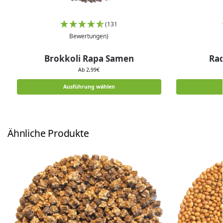
(131
Bewertungen)
Brokkoli Rapa Samen
Ra
Ab
2,99
€
Ausführung wählen
Ähnliche Produkte