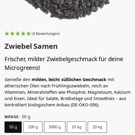
(4 Bewertungen)
Zwiebel Samen
Frischer, milder Zwiebelgeschmack für deine
Microgreens!
Genieße den
milden, leicht süßlichen Geschmack
mit
ätherischen Ölen nach Frühlingszwiebeln, reich an
Vitaminen, Mineralstoffen wie Phosphor, Magnesium, Kalzium
und Eisen. Ideal für Salate, Brotbeläge und Smoothies – aus
kontrolliert biologischem Anbau (DE-ÖKO-006).
50 g
MENGE
:
50 g
100 g
5000 g
10 kg
20 kg