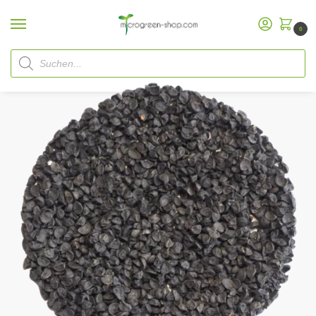
0
Start
Microgreen Shop
Bio Saatgut
Bio Saatgut Microgreen
Zwiebel Samen
/
/
/
/