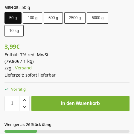
50 g
MENGE
:
50 g
100 g
500 g
2500 g
5000 g
10 kg
3,99
€
Enthält 7% red. MwSt.
(
/ 1 kg)
79,80
€
zzgl.
Versand
Lieferzeit: sofort lieferbar
Vorrätig
In den Warenkorb
Weniger als 26 Stück übrig!