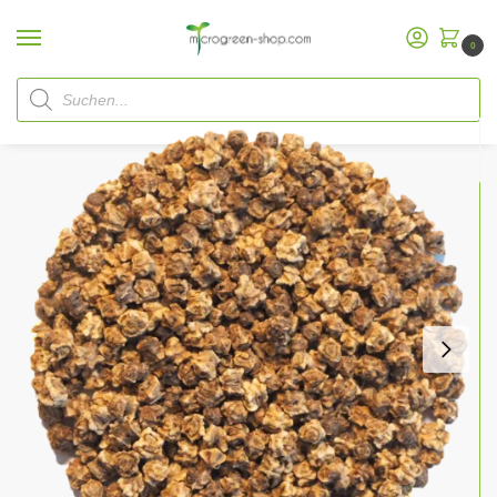
0
Start
Microgreen Shop
Bio Saatgut
Bio Saatgut Microgreen
Rote Bete Samen
/
/
/
/