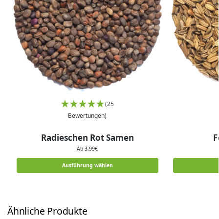
(25
Bewertungen)
Radieschen Rot Samen
F
Ab
3,99
€
Ausführung wählen
Ähnliche Produkte