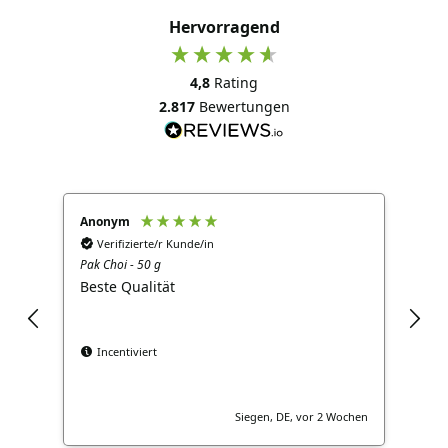
Hervorragend
4,8
Rating
2.817
Bewertungen
Anonym
Ano
Verifizierte/r Kunde/in
V
Pak Choi - 50 g
Brok
Beste Qualität
Gut
Incentiviert
Siegen, DE, vor 2 Wochen