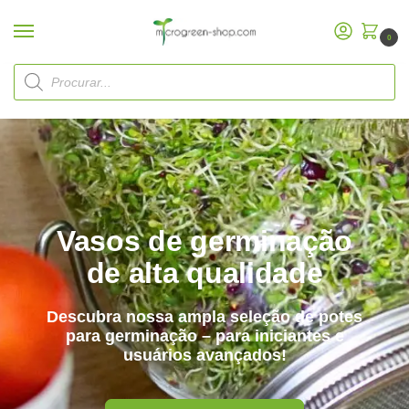
0
Potes
germinação
de
Vasos de germinação
de alta qualidade
Descubra nossa ampla seleção de potes
para germinação – para iniciantes e
usuários avançados!