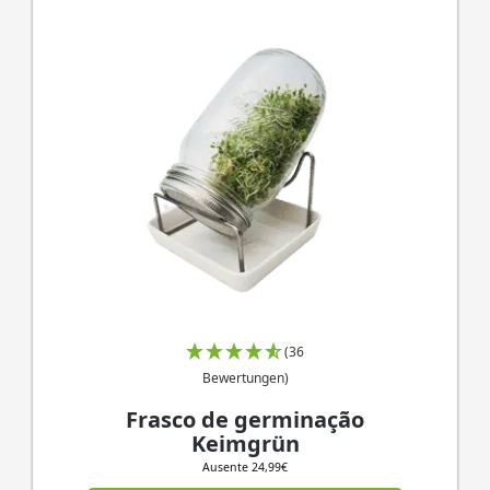
A IA ES
MUDAN
AS
COISA
(36
Bewertungen)
Frasco de germinação
Keimgrün
Ausente
24,99
€