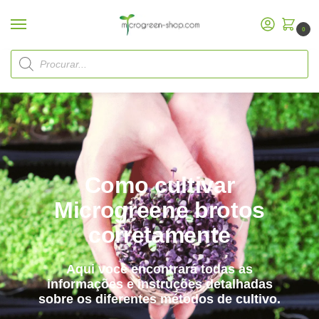
0
Página inicial
Visão geral de todos os métodos de cultivo
/
Como cultivar
Microgreene brotos
corretamente
Aqui você encontrará todas as
informações e instruções detalhadas
sobre os diferentes métodos de cultivo.