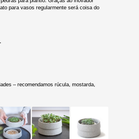
e pedras para plantio. Graças ao inovador
rato para vasos regularmente será coisa do
.
edades – recomendamos rúcula, mostarda,