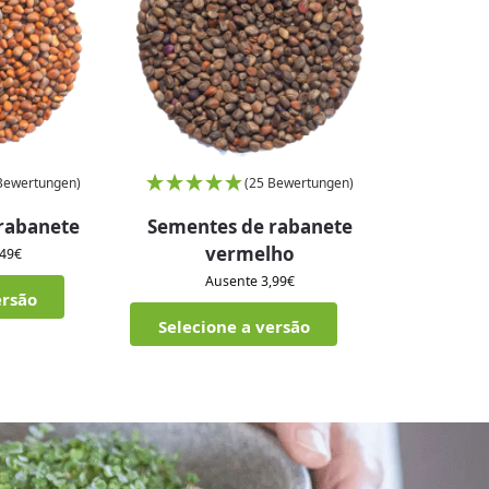
Bewertungen)
(25 Bewertungen)
rabanete
Sementes de rabanete
vermelho
,49
€
Ausente
3,99
€
ersão
Selecione a versão