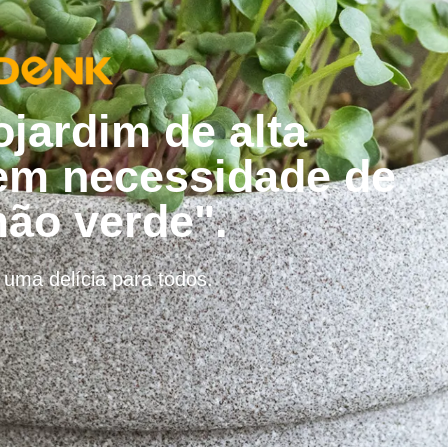
jardim de alta
sem necessidade de
mão verde".
 uma delícia para todos.