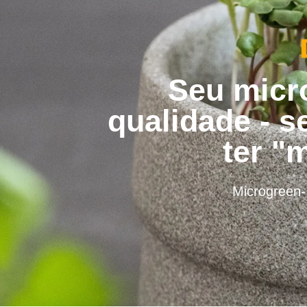
Seu micro
qualidade - 
ter "
Microgreen-