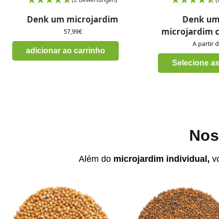
Denk um microjardim
Denk um 
microjardim 
57,99
€
A partir 
adicionar ao carrinho
Selecione a
Nos
Além do
microjardim individual,
vo