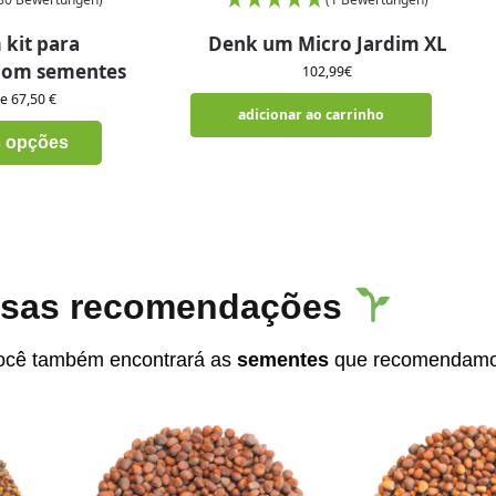
kit para
Denk um Micro Jardim XL
com sementes
102,99
€
de 67,50 €
adicionar ao carrinho
s opções
sas recomendações
cê também encontrará as
sementes
que recomendamo