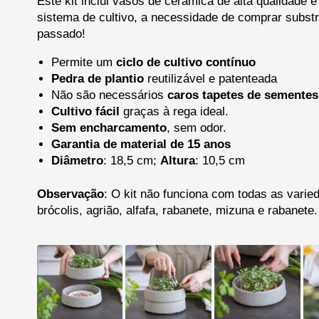
Este kit inclui vasos de cerâmica de alta qualidade 
sistema de cultivo, a necessidade de comprar subst
passado!
Permite um
ciclo de cultivo contínuo
Pedra de plantio
reutilizável e patenteada
Não são necessários
caros tapetes de sementes
Cultivo fácil
graças à rega ideal.
Sem encharcamento
, sem odor.
Garantia de material de 15 anos
Diâmetro
: 18,5 cm;
Altura
: 10,5 cm
Observação
: O kit não funciona com todas as vari
brócolis, agrião, alfafa, rabanete, mizuna e rabanete.