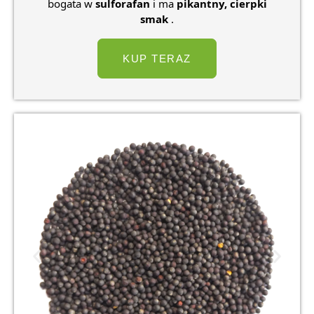
bogata w
sulforafan
i ma
pikantny, cierpki
smak
.
KUP TERAZ