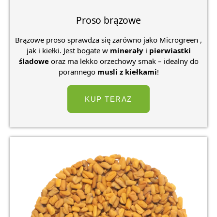
Proso brązowe
Brązowe proso sprawdza się zarówno jako Microgreen ,
jak i kiełki. Jest bogate w
minerały
i
pierwiastki
śladowe
oraz ma lekko orzechowy smak – idealny do
porannego
musli z kiełkami
!
KUP TERAZ