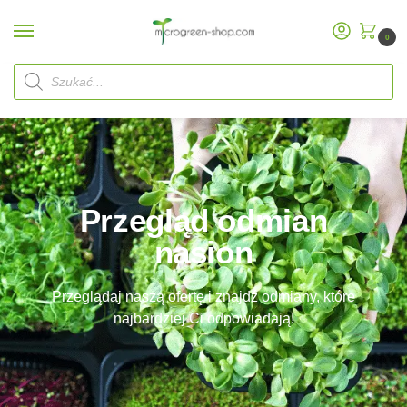
0
Przegląd odmian
nasion
Przeglądaj naszą ofertę i znajdź odmiany, które
najbardziej Ci odpowiadają!