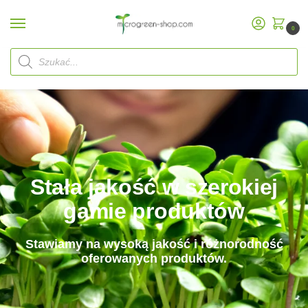
0
Start
Jakość
/
Stała jakość w szerokiej
gamie produktów
Stawiamy na wysoką jakość i różnorodność
oferowanych produktów.