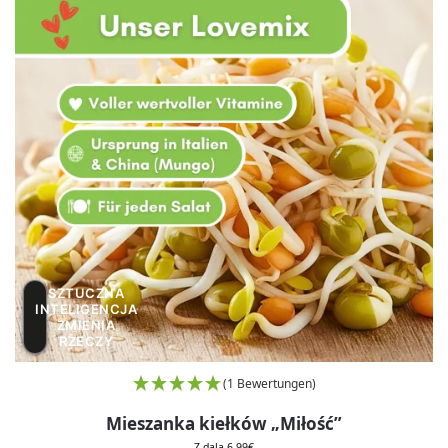
SZTUCZNA
INTELIGENCJA
ZMIENIA
RZECZY
(1 Bewertungen)
Mieszanka kiełków „Miłość”
Z dala
6,99
€