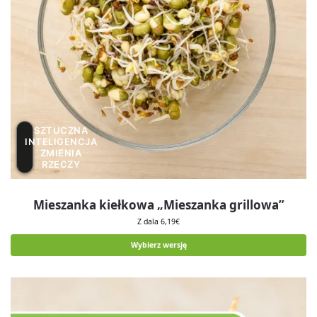
SZTUCZNA
INTELIGENCJA
ZMIENIA
RZECZY
Mieszanka kiełkowa „Mieszanka grillowa”
Z dala
6,19
€
Wybierz wersję