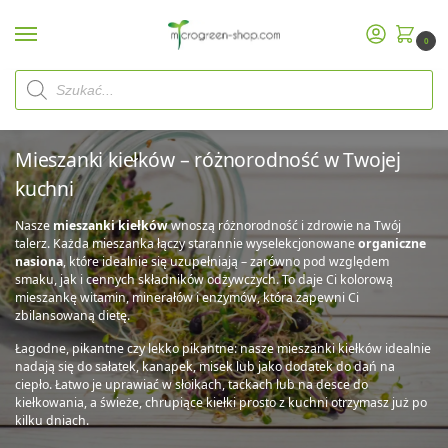
0
Mieszanki kiełków
Mieszanki kiełków – różnorodność w Twojej
kuchni
Nasze
mieszanki kiełków
wnoszą różnorodność i zdrowie na Twój
talerz. Każda mieszanka łączy starannie wyselekcjonowane
organiczne
nasiona
, które idealnie się uzupełniają – zarówno pod względem
smaku, jak i cennych składników odżywczych. To daje Ci kolorową
mieszankę witamin, minerałów i enzymów, która zapewni Ci
zbilansowaną dietę.
Łagodne, pikantne czy lekko pikantne: nasze mieszanki kiełków idealnie
nadają się do sałatek, kanapek, misek lub jako dodatek do dań na
ciepło. Łatwo je uprawiać w słoikach, tackach lub na desce do
kiełkowania, a świeże, chrupiące kiełki prosto z kuchni otrzymasz już po
kilku dniach.