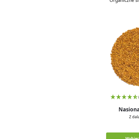
Organiczne si
Nasiona
Z da
Wybier