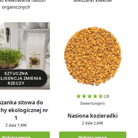
do kiełkowania nasion
Mieszanki kiełków
organicznych
SZTUCZNA
ELIGENCJA ZMIENIA
RZECZY
(28
szanka sitowa do
Bewertungen)
hy ekologicznej nr
Nasiona kozieradki
1
Z dala
2,69
€
Z dala
7,99
€
Wybierz wersję
Wybierz wersję