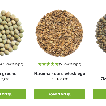
(47 Bewertungen)
(5 Bewertungen)
a grochu
Nasiona kopru włoskiego
Zi
la
3,49
€
Z dala
8,49
€
z wersję
Wybierz wersję