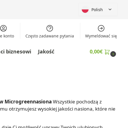
Polish
e konto
Często zadawane pytania
Wymeldować się
nci biznesowi
Jakość
0,00
€
0
ów
Microgreennasiona
Wszystkie pochodzą z
mu otrzymujesz wysokiej jakości nasiona, które nie
on daje Ci możliwość uprawy Twoich ulubionych