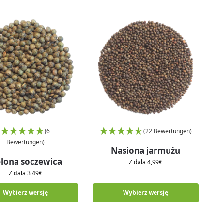
(6
(22 Bewertungen)
Bewertungen)
Nasiona jarmużu
elona soczewica
Z dala
4,99
€
Z dala
3,49
€
Wybierz wersję
Wybierz wersję