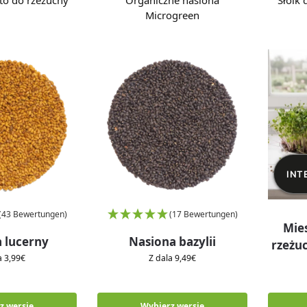
to do rzeżuchy
Organiczne nasiona
Słoik 
Microgreen
INT
(43 Bewertungen)
(17 Bewertungen)
Mie
 lucerny
Nasiona bazylii
rzeżuc
la
3,99
€
Z dala
9,49
€
z wersję
Wybierz wersję