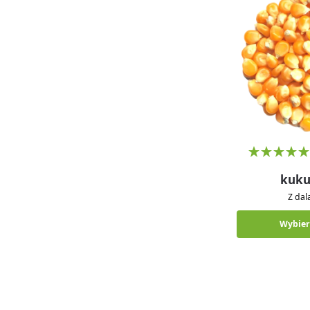
kuku
Z da
Wybier