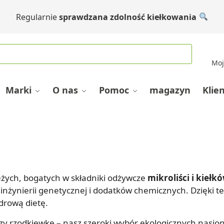
Regularnie
sprawdzana zdolność kiełkowania
Moj
Marki
O nas
Pomoc
magazyn
Klie
żych, bogatych w składniki odżywcze
mikroliści i kiełk
inżynierii genetycznej i dodatków chemicznych. Dzięki te
drową dietę.
, czy rzodkiewkę – nasz szeroki wybór ekologicznych nasi