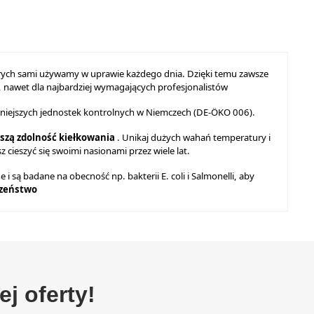
tórych sami używamy w uprawie każdego dnia. Dzięki temu zawsze
y, nawet dla najbardziej wymagających profesjonalistów
żniejszych jednostek kontrolnych w Niemczech (DE-ÖKO 006).
szą zdolność kiełkowania
. Unikaj dużych wahań temperatury i
ieszyć się swoimi nasionami przez wiele lat.
 są badane na obecność np. bakterii E. coli i Salmonelli, aby
czeństwo
j oferty!