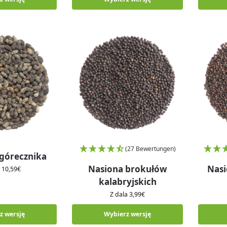
(27 Bewertungen)
górecznika
Nasiona brokułów
Nasi
a
10,59
€
kalabryjskich
Z dala
3,99
€
z wersję
Wybierz wersję