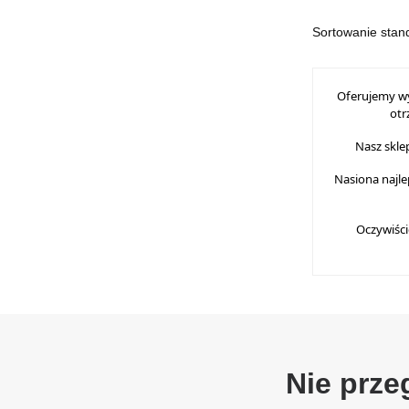
Oferujemy w
otr
Nasz skle
Nasiona najl
Oczywiści
Nie prze