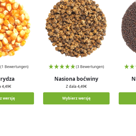
(1 Bewertungen)
(3 Bewertungen)
rydza
Nasiona boćwiny
N
la
4,49
€
Z dala
4,49
€
z wersję
Wybierz wersję