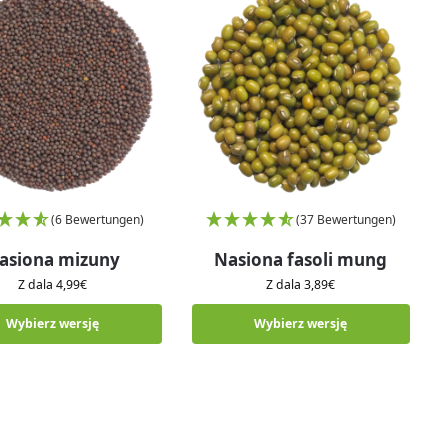
(6 Bewertungen)
(37 Bewertungen)
asiona mizuny
Nasiona fasoli mung
Z dala
4,99
€
Z dala
3,89
€
Wybierz wersję
Wybierz wersję