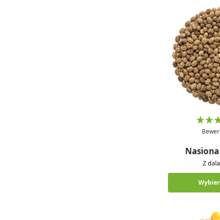
Bewer
Nasiona 
Z dal
Wybier