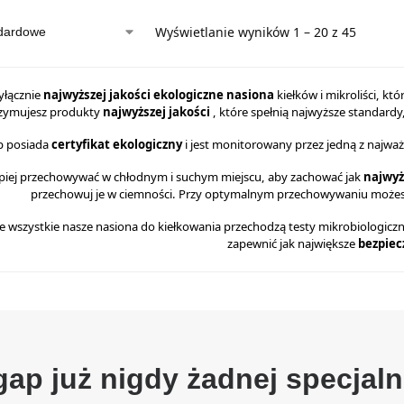
Wyświetlanie wyników 1 – 20 z 45
yłącznie
najwyższej jakości ekologiczne nasiona
kiełków i mikroliści, k
zymujesz produkty
najwyższej jakości
, które spełnią najwyższe standard
p posiada
certyfikat ekologiczny
i jest monitorowany przez jedną z najwa
epiej przechowywać w chłodnym i suchym miejscu, aby zachować jak
najwyż
przechowuj je w ciemności. Przy optymalnym przechowywaniu możesz c
e wszystkie nasze nasiona do kiełkowania przechodzą testy mikrobiologiczne i
zapewnić jak największe
bezpie
gap już nigdy żadnej specjalne