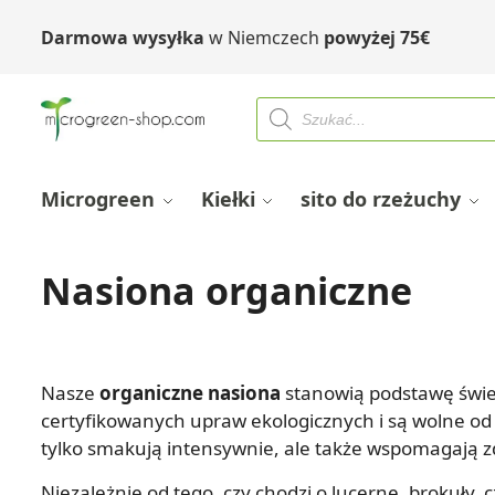
Darmowa wysyłka
w Niemczech
powyżej
75
€
Microgreen
Kiełki
sito do rzeżuchy
Nasiona organiczne
Ekologiczne nasiona Microgreeni kiełków
Nasze
organiczne nasiona
stanowią podstawę świe
certyfikowanych upraw ekologicznych i są wolne od 
tylko smakują intensywnie, ale także wspomagają z
Niezależnie od tego, czy chodzi o lucernę, brokuły