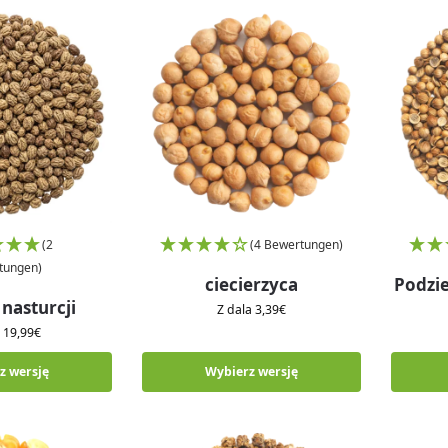
(2
(4 Bewertungen)
tungen)
ciecierzyca
Podzie
nasturcji
Z dala
3,39
€
a
19,99
€
z wersję
Wybierz wersję