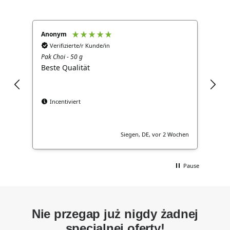
Anonym
Ano
Verifizierte/r Kunde/in
V
Pak Choi - 50 g
Brok
Beste Qualität
Gut
Incentiviert
Siegen, DE, vor 2 Wochen
Pause
Nie przegap już nigdy żadnej
specjalnej oferty!