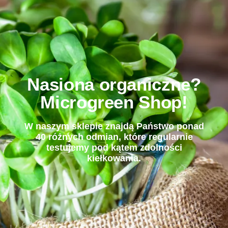
Nasiona organiczne?
Microgreen Shop!
W naszym sklepie znajdą Państwo ponad
40 różnych odmian, które regularnie
testujemy pod kątem zdolności
kiełkowania.