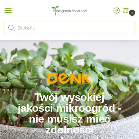
0
Start
Marka Denk
/
Twój wysokiej
jakości mikroogród -
nie musisz mieć
zdolności