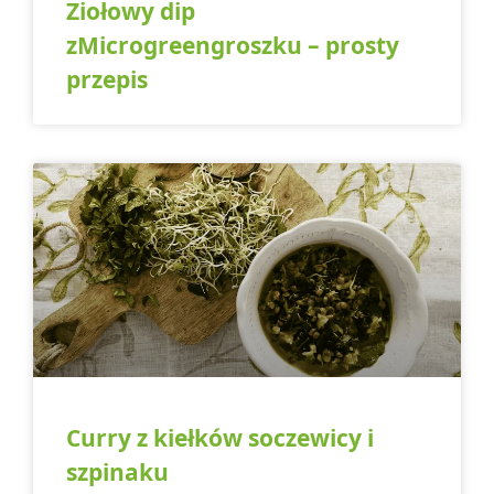
Ziołowy dip
zMicrogreengroszku – prosty
przepis
Curry z kiełków soczewicy i
szpinaku