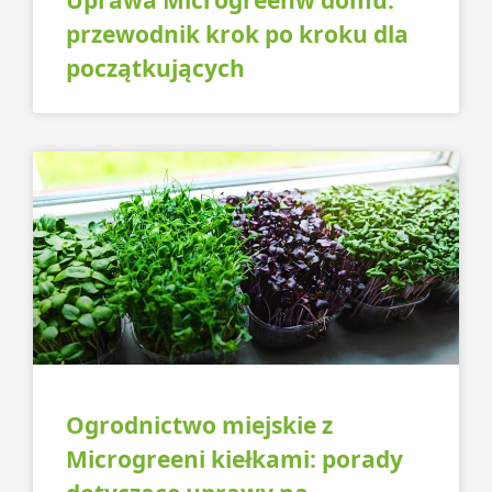
Uprawa Microgreenw domu:
przewodnik krok po kroku dla
początkujących
Ogrodnictwo miejskie z
Microgreeni kiełkami: porady