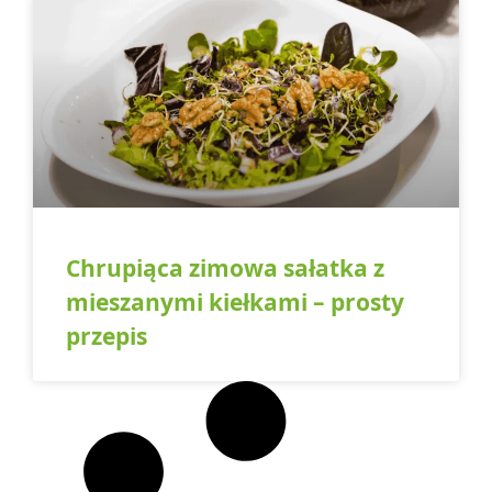
Chrupiąca zimowa sałatka z
mieszanymi kiełkami – prosty
przepis