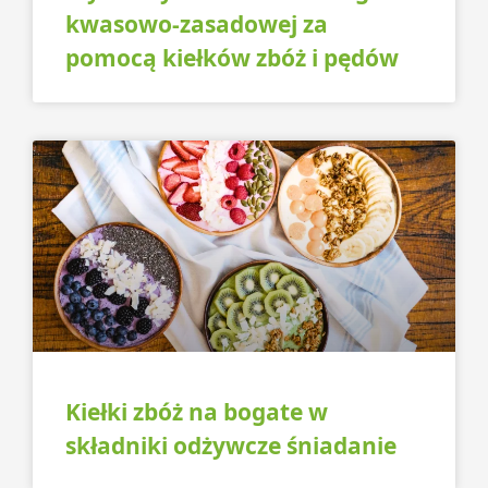
kwasowo-zasadowej za
pomocą kiełków zbóż i pędów
Kiełki zbóż na bogate w
składniki odżywcze śniadanie