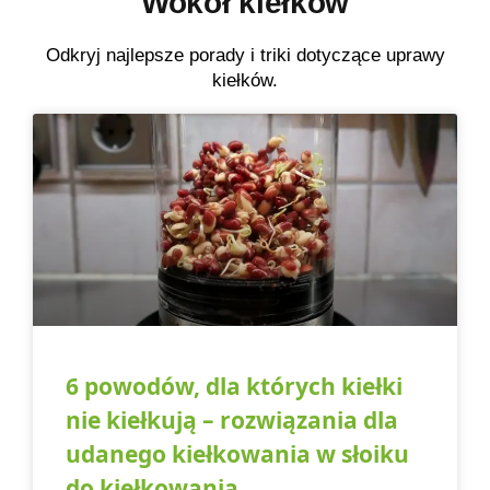
Wokół kiełków
Odkryj najlepsze porady i triki dotyczące uprawy
kiełków.
6 powodów, dla których kiełki
nie kiełkują – rozwiązania dla
udanego kiełkowania w słoiku
do kiełkowania