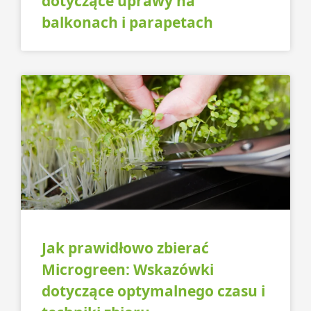
dotyczące uprawy na
balkonach i parapetach
Jak prawidłowo zbierać
Microgreen: Wskazówki
dotyczące optymalnego czasu i