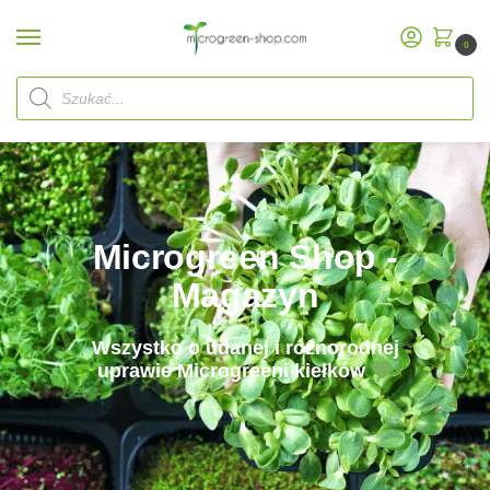
0
Microgreen Shop -
Magazyn
Wszystko o udanej i różnorodnej
uprawie Microgreeni kiełków