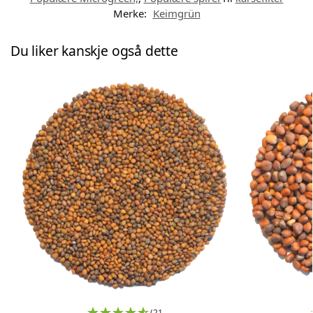
Merke:
Keimgrün
Du liker kanskje også dette
(21