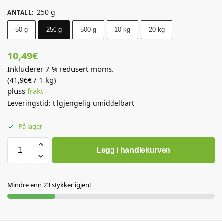
250 g
ANTALL
:
50 g
250 g
500 g
10 kg
20 kg
10,49
€
Inkluderer 7 % redusert moms.
(
/ 1 kg)
41,96
€
pluss
frakt
Leveringstid: tilgjengelig umiddelbart
På lager
Legg i handlekurven
Mindre enn 23 stykker igjen!