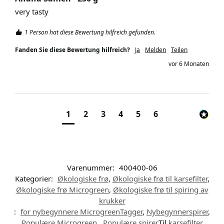
very tasty
1 Person hat diese Bewertung hilfreich gefunden.
Fanden Sie diese Bewertung hilfreich?
Ja
Melden
Teilen
vor 6 Monaten
1
2
3
4
5
6
Varenummer:
400400-06
Kategorier:
Økologiske frø
,
Økologiske frø til karsefilter
,
Økologiske frø Microgreen
,
Økologiske frø til spiring av
krukker
:
for nybegynnere MicrogreenTagger
,
Nybegynnerspirer
,
Populære Microgreen,
,
Populære spirer
Til
karsefilter