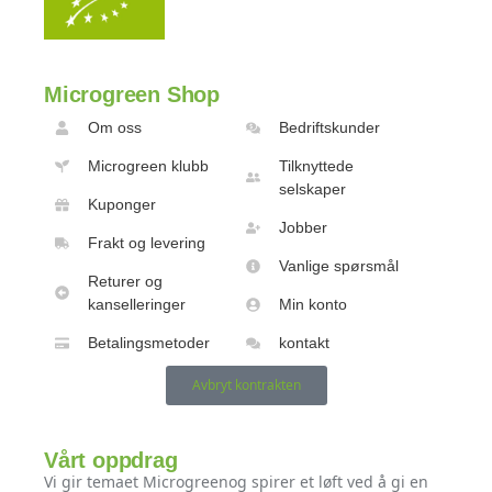
Microgreen Shop
Om oss
Bedriftskunder
Microgreen klubb
Tilknyttede
selskaper
Kuponger
Jobber
Frakt og levering
Vanlige spørsmål
Returer og
kanselleringer
Min konto
Betalingsmetoder
kontakt
Avbryt kontrakten
Vårt oppdrag
Vi gir temaet Microgreenog spirer et løft ved å gi en