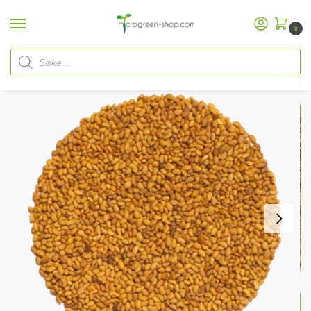
0
Hjem
Microgreen Shop
Økologiske frø
mikrogrønnfrø Microgreen
Alfalfafrø
/
/
/
/