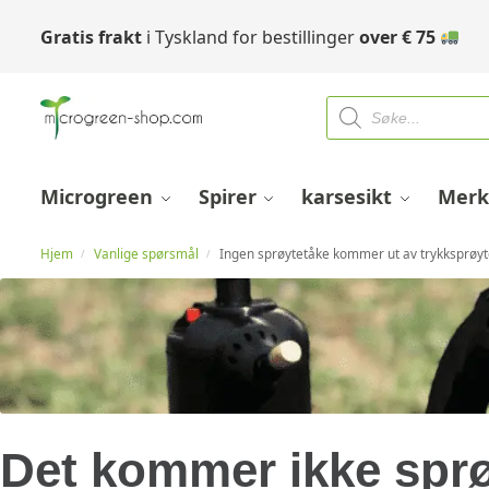
Gratis frakt
i Tyskland for bestillinger
over
€
75
Microgreen
Spirer
karsesikt
Merk
Hjem
Vanlige spørsmål
Ingen sprøytetåke kommer ut av trykksprøy
/
/
Det kommer ikke sprø