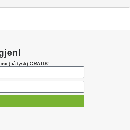
igjen!
dene
(på tysk)
GRATIS
!