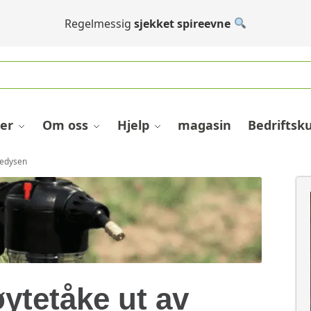
Regelmessig
sjekket spireevne
er
Om oss
Hjelp
magasin
Bedriftsk
tedysen
ytetåke ut av