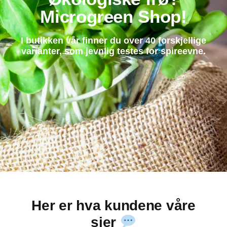
Microgreen Shop!
I butikken vår finner du over 40 forskjellige
varianter, som jevnlig testes for spireevne.
Her er hva kundene våre
sier