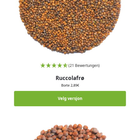
(21 Bewertungen)
Ruccolafrø
Borte
2,89
€
Velg versjon