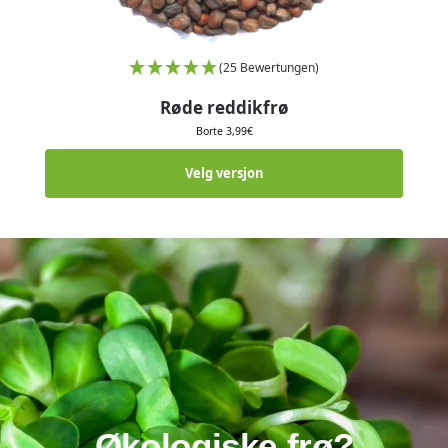
(25 Bewertungen)
Røde reddikfrø
Borte
3,99
€
Velg versjon
Økologiske frø?