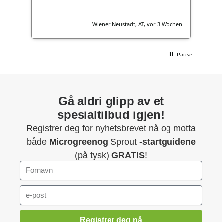
ochen
Wiener Neustadt, AT, vor 3 Wochen
Pause
Gå aldri glipp av et
spesialtilbud igjen!
Registrer deg for nyhetsbrevet nå og motta
både
Microgreenog
Sprout
-startguidene
(på tysk)
GRATIS
!
Registrer deg nå