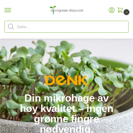
0
Start
Merkevaretenk Denk
/
Din mikrohage av
høy kvalitet – ingen
grønne fingre
nødvendig.