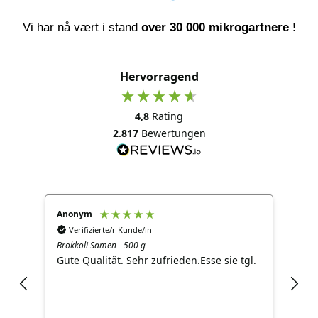
Vi har nå vært i stand
over 30 000 mikrogartnere
!
Hervorragend
4,8
Rating
2.817
Bewertungen
Anonym
Juer
Verifizierte/r Kunde/in
V
Brokkoli Samen - 500 g
Grow
Gute Qualität. Sehr zufrieden.Esse sie tgl.
Ein
meh
Freu