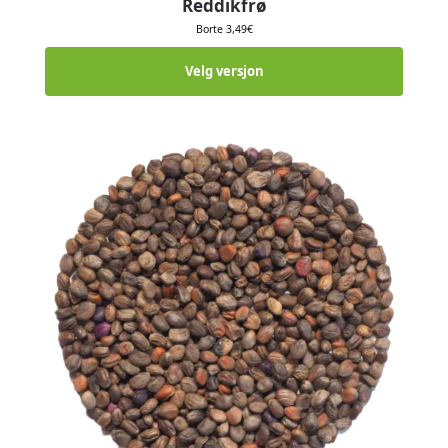
Reddikfrø
Borte
3,49
€
Velg versjon