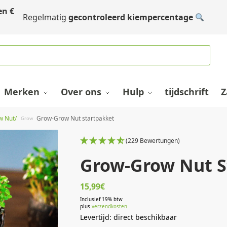
en
€
Regelmatig
gecontroleerd kiempercentage
Merken
Over ons
Hulp
tijdschrift
Z
w Nut/
Grow-Grow Nut startpakket
Grow
(229 Bewertungen)
Grow-Grow Nut St
15,99
€
Inclusief 19% btw
plus
verzendkosten
Levertijd: direct beschikbaar