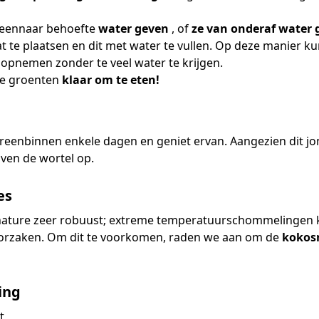
reennaar behoefte
water geven
, of
ze van onderaf water 
te plaatsen en dit met water te vullen. Op deze manier ku
 opnemen zonder te veel water te krijgen.
nge groenten
klaar om te eten!
eenbinnen enkele dagen en geniet ervan. Aangezien dit jon
oven de wortel op.
es
nature zeer robuust; extreme temperatuurschommelingen 
roorzaken. Om dit te voorkomen, raden we aan om de
kokos
ing
t