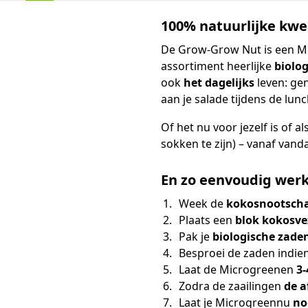
100% natuurlijke kwe
De Grow-Grow Nut is een M
assortiment heerlijke
biolo
ook
het dagelijks
leven: gen
aan je salade tijdens de lunc
Of het nu voor jezelf is of a
sokken te zijn) – vanaf vand
En zo eenvoudig werk
Week de
kokosnootsch
Plaats een
blok kokosve
Pak je
biologische zade
Besproei de zaden indien
Laat de Microgreenen
3-
Zodra de zaailingen
de 
Laat je Microgreennu
no