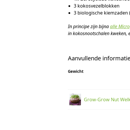
3 kokosvezelblokken
3 biologische kiemzaden 
In principe zijn bijna
alle Micr
in kokosnootschalen kweken, e
Aanvullende informati
Gewicht
Grow-Grow Nut Wel