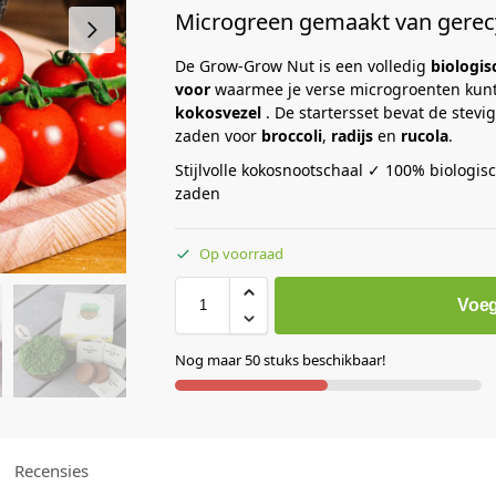
Microgreen gemaakt van gerec
De Grow-Grow Nut is een volledig
biologi
voor
waarmee je verse microgroenten kun
kokosvezel
. De startersset bevat de stevi
zaden voor
broccoli
,
radijs
en
rucola
.
Stijlvolle kokosnootschaal ✓ 100% biologis
zaden
Op voorraad
Voeg
Nog maar 50 stuks beschikbaar!
Recensies