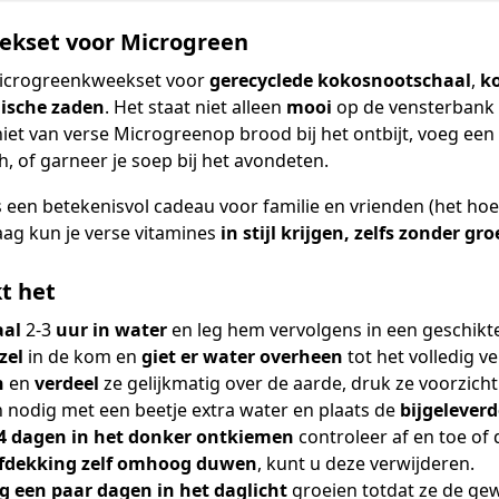
ekset voor Microgreen
icrogreenkweekset voor
gerecyclede kokosnootschaal
,
k
gische zaden
. Het staat niet alleen
mooi
op de vensterbank o
iet van verse Microgreenop brood bij het ontbijt, voeg een
h, of garneer je soep bij het avondeten.
ls een betekenisvol cadeau voor familie en vrienden (het hoef
aag kun je verse vitamines
in stijl krijgen, zelfs zonder gr
t het
aal
2-3
uur
in water
en leg hem vervolgens in een geschikt
zel
in de kom en
giet
er water overheen
tot het volledig ve
n
en
verdeel
ze gelijkmatig over de aarde, druk ze voorzicht
 nodig met een beetje extra water en plaats de
bijgelever
4 dagen in het donker ontkiemen
controleer af en toe of 
afdekking zelf omhoog duwen
, kunt u deze verwijderen.
g een paar dagen
in het daglicht
groeien totdat ze de ge