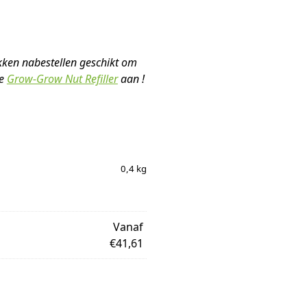
ken nabestellen geschikt om
de
Grow-Grow Nut Refiller
aan !
0,4 kg
Vanaf
€41,61