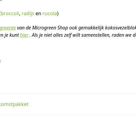
(
broccoli
,
radijs
en
rucola
)
ogreente
van de Microgreen Shop ook gemakkelijk kokosvezelblok
n je kunt
hier
. Als je niet alles zelf wilt samenstellen, raden we 
e
komstpakket