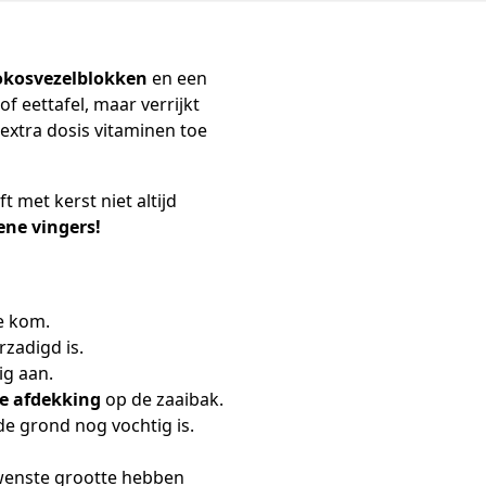
okosvezelblokken
en een
f eettafel, maar verrijkt
 extra dosis vitaminen toe
t met kerst niet altijd
oene vingers!
e kom.
rzadigd is.
ig aan.
de afdekking
op de zaaibak.
de grond nog vochtig is.
wenste grootte hebben