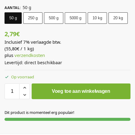
50 g
AANTAL
:
50 g
250 g
500 g
5000 g
10 kg
20 kg
2,79
€
Inclusief 7% verlaagde btw.
(
/ 1 kg)
55,80
€
plus
verzendkosten
Levertijd: direct beschikbaar
Op voorraad
Voeg toe aan winkelwagen
Dit product is momenteel erg populair!