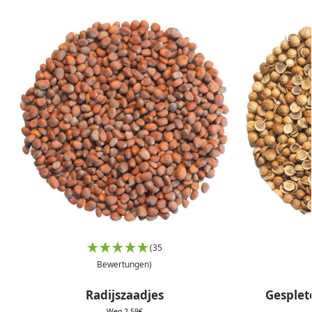
(35
Bewertungen)
Radijszaadjes
Gesplet
Weg
2,59
€