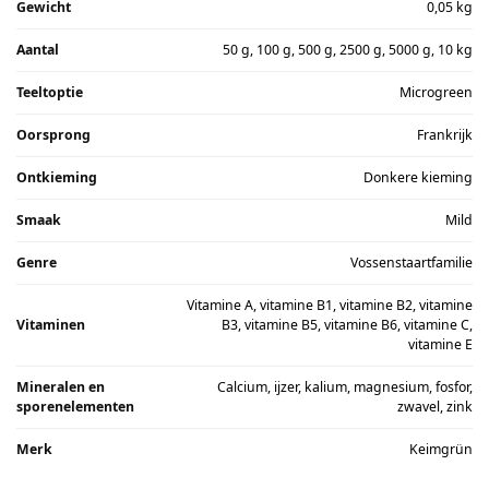
Gewicht
0,05 kg
Aantal
50 g, 100 g, 500 g, 2500 g, 5000 g, 10 kg
Teeltoptie
Microgreen
Oorsprong
Frankrijk
Ontkieming
Donkere kieming
Smaak
Mild
Genre
Vossenstaartfamilie
Vitamine A, vitamine B1, vitamine B2, vitamine
Vitaminen
B3, vitamine B5, vitamine B6, vitamine C,
vitamine E
Mineralen en
Calcium, ijzer, kalium, magnesium, fosfor,
sporenelementen
zwavel, zink
Merk
Keimgrün