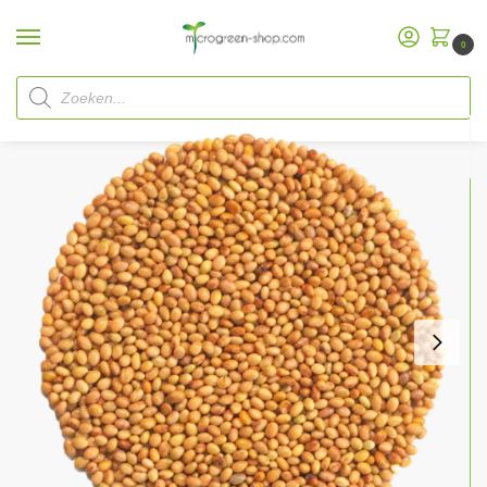
0
Startpagina
Microgreen Shop
Biologische
zaden
Biologische
microgroentenzaden Microgreen
/
/
/