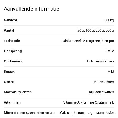
Aanvullende informatie
Gewicht
0,1 kg
Aantal
50 g, 100 g, 250 g, 500 g
Teeltoptie
Tuinkerszeef, Microgreen, kiempot
Oorsprong
Italië
Ontkieming
Lichtkiemvormers
Smaak
Mild
Genre
Peulvruchten
Macronutriënten
Rijk aan eiwitten
Vitaminen
Vitamine A, vitamine C, vitamine E
Mineralen en sporenelementen
Calcium, kalium, magnesium, fosfor