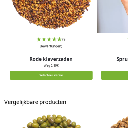
(9
Bewertungen)
Rode klaverzaden
Spru
Weg
2,89
€
Selecteer versie
Vergelijkbare producten