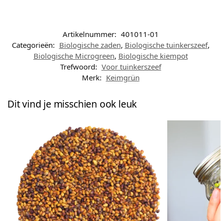
Artikelnummer:
401011-01
Categorieën:
Biologische zaden
,
Biologische tuinkerszeef
,
Biologische Microgreen
,
Biologische kiempot
Trefwoord:
Voor tuinkerszeef
Merk:
Keimgrün
Dit vind je misschien ook leuk