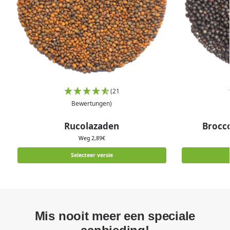
(21
Bewertungen)
Rucolazaden
Brocco
Weg
2,89
€
Selecteer versie
Mis nooit meer een speciale