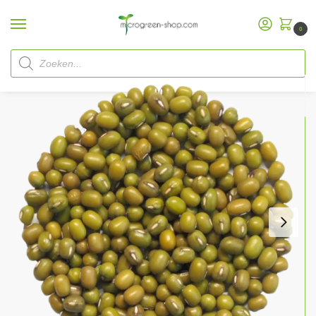
0
Home
Microgreen Shop
Biologische
zaden
Biologische
microgroentenzaden Microgreen
/
/
/