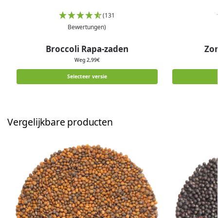
(131
Bewertungen)
Broccoli Rapa-zaden
Zo
Weg
2,99
€
Selecteer versie
Vergelijkbare producten