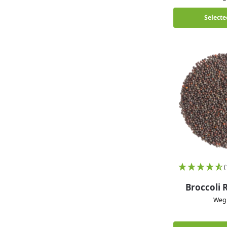
Selecte
Broccoli 
We