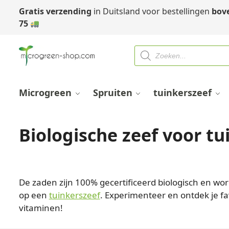
Gratis verzending
in Duitsland voor bestellingen
bov
75
Microgreen
Spruiten
tuinkerszeef
Biologische zeef voor tu
Kiemzaden voor de teelt op de tuinkerszeef
De zaden zijn 100% gecertificeerd biologisch en wo
op een
tuinkerszeef
. Experimenteer en ontdek je f
vitaminen!