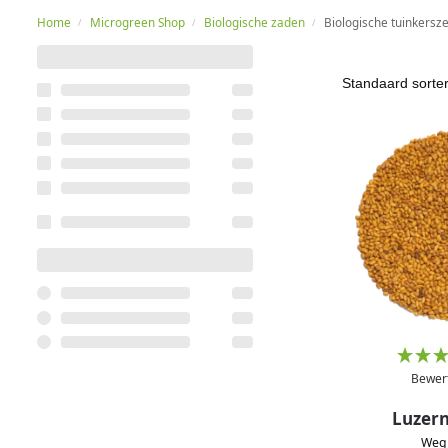
Home
Microgreen Shop
Biologische zaden
Biologische tuinkersz
/
/
/
Bewer
Luzer
We