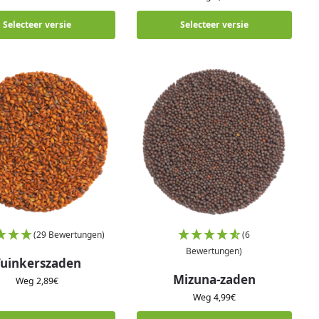
Selecteer versie
Selecteer versie
(29 Bewertungen)
(6
Bewertungen)
Tuinkerszaden
Mizuna-zaden
Weg
2,89
€
Weg
4,99
€