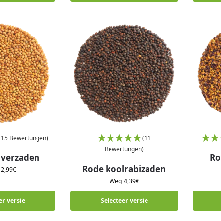
(15 Bewertungen)
(11
Bewertungen)
averzaden
Ro
Rode koolrabizaden
g
2,99
€
Weg
4,39
€
er versie
Selecteer versie