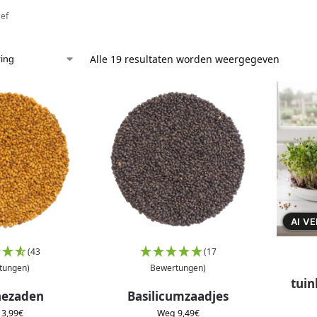
eef
Alle 19 resultaten worden weergegeven
AI V
(43
(17
tungen)
Bewertungen)
tuin
nezaden
Basilicumzaadjes
g
3,99
€
Weg
9,49
€