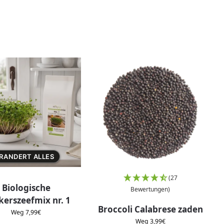
ERANDERT ALLES
(27
Biologische
Bewertungen)
kerszeefmix nr. 1
Broccoli Calabrese zaden
Weg
7,99
€
Weg
3,99
€