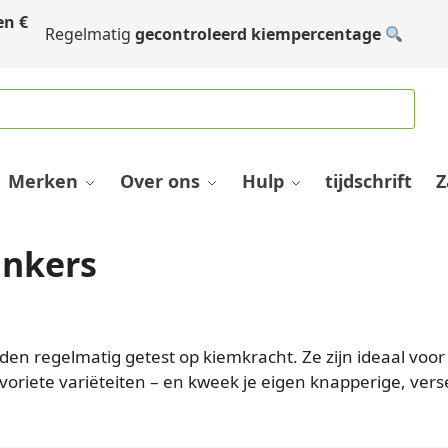
en
€
Regelmatig
gecontroleerd kiempercentage
Merken
Over ons
Hulp
tijdschrift
Z
inkers
rden regelmatig getest op kiemkracht. Ze zijn ideaal vo
avoriete variëteiten – en kweek je eigen knapperige, ve