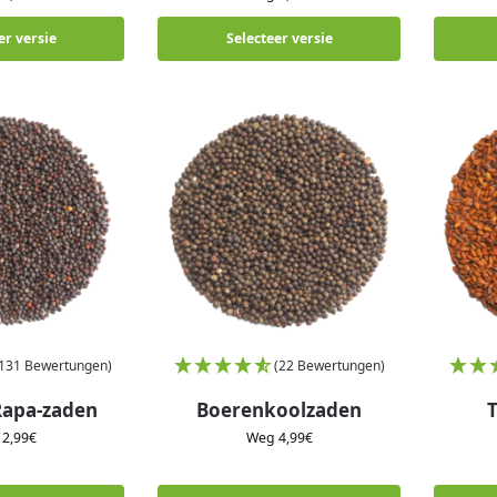
er versie
Selecteer versie
(131 Bewertungen)
(22 Bewertungen)
Rapa-zaden
Boerenkoolzaden
g
2,99
€
Weg
4,99
€