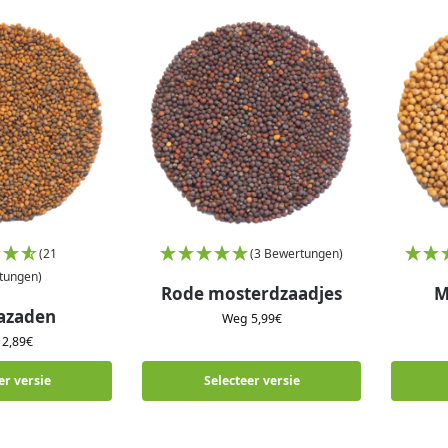
(21
(3 Bewertungen)
tungen)
Rode mosterdzaadjes
M
azaden
Weg
5,99
€
g
2,89
€
er versie
Selecteer versie