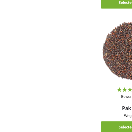
Selecte
Bewer
Pak
We
Selecte