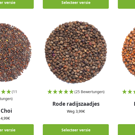
er versie
Selecteer versie
(11
(25 Bewertungen)
tungen)
Rode radijszaadjes
 Choi
Weg
3,99
€
g
4,99
€
er versie
Selecteer versie