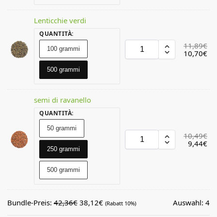
Lenticchie verdi
QUANTITÀ
:
11,89
€
100 grammi
10,70
€
500 grammi
semi di ravanello
QUANTITÀ
:
50 grammi
10,49
€
9,44
€
250 grammi
500 grammi
Bundle-Preis:
42,36
€
38,12
€
Auswahl:
4
(Rabatt 10%)