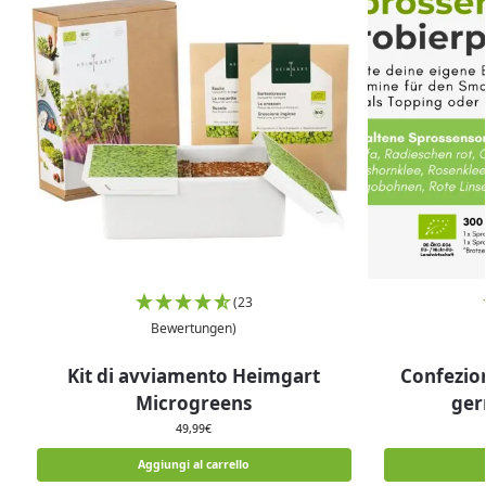
(23
Bewertungen)
Kit di avviamento Heimgart
Confezio
Microgreens
ger
49,99
€
Aggiungi al carrello