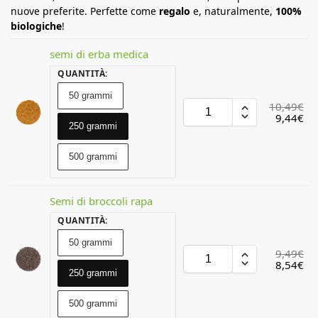
nuove preferite. Perfette come
regalo
e, naturalmente,
100%
biologiche
!
semi di erba medica
QUANTITÀ
:
50 grammi
10,49
€
9,44
€
250 grammi
500 grammi
Semi di broccoli rapa
QUANTITÀ
:
50 grammi
9,49
€
8,54
€
250 grammi
500 grammi