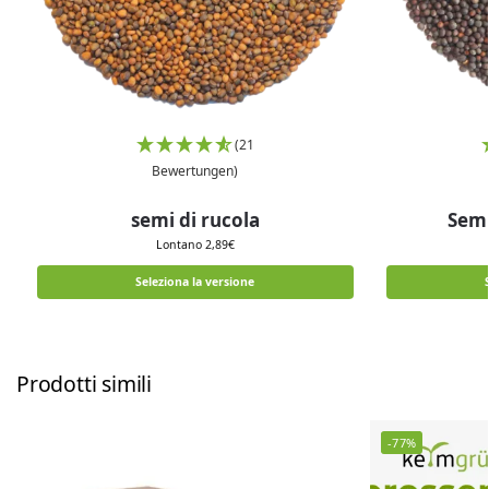
(21
Bewertungen)
semi di rucola
Semi
Lontano
2,89
€
Seleziona la versione
Prodotti simili
-77%