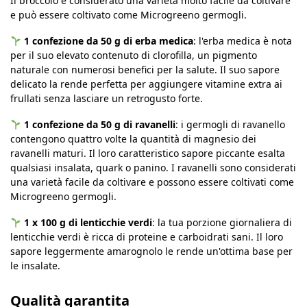
Il broccolo è considerato una varietà molto facile da coltivare
e può essere coltivato come Microgreeno germogli.
1 confezione da 50 g di erba medica
: l'erba medica è nota
per il suo elevato contenuto di clorofilla, un pigmento
naturale con numerosi benefici per la salute. Il suo sapore
delicato la rende perfetta per aggiungere vitamine extra ai
frullati senza lasciare un retrogusto forte.
1 confezione da 50 g
di ravanelli
: i germogli di ravanello
contengono quattro volte la quantità di magnesio dei
ravanelli maturi. Il loro caratteristico sapore piccante esalta
qualsiasi insalata, quark o panino. I ravanelli sono considerati
una varietà facile da coltivare e possono essere coltivati ​​come
Microgreeno germogli.
1 x 100 g
di lenticchie verdi
: la tua porzione giornaliera di
lenticchie verdi è ricca di proteine ​​e carboidrati sani. Il loro
sapore leggermente amarognolo le rende un'ottima base per
le insalate.
Qualità garantita