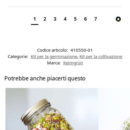
1
2
3
4
5
6
7
Codice articolo:
410550-01
Categorie:
Kit per la germinazione
,
Kit per la coltivazione
Marca:
Keimgrün
Potrebbe anche piacerti questo