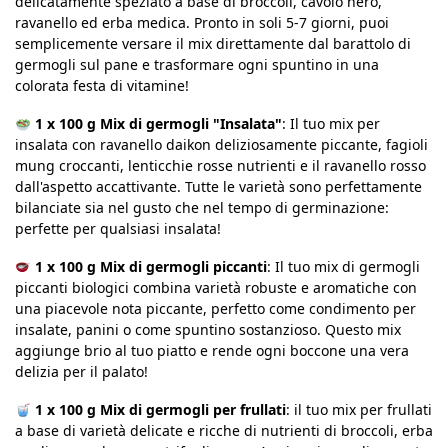
delicatamente speziato a base di broccoli, cavolo nero,
ravanello ed erba medica. Pronto in soli 5-7 giorni, puoi
semplicemente versare il mix direttamente dal barattolo di
germogli sul pane e trasformare ogni spuntino in una
colorata festa di vitamine!
1 x 100 g Mix di germogli "Insalata"
: Il tuo mix per
insalata con ravanello daikon deliziosamente piccante, fagioli
mung croccanti, lenticchie rosse nutrienti e il ravanello rosso
dall'aspetto accattivante. Tutte le varietà sono perfettamente
bilanciate sia nel gusto che nel tempo di germinazione:
perfette per qualsiasi insalata!
1 x 100 g
Mix di germogli piccanti
: Il tuo mix di germogli
piccanti biologici combina varietà robuste e aromatiche con
una piacevole nota piccante, perfetto come condimento per
insalate, panini o come spuntino sostanzioso. Questo mix
aggiunge brio al tuo piatto e rende ogni boccone una vera
delizia per il palato!
1 x 100 g
Mix di germogli per frullati
: il tuo mix per frullati
a base di varietà delicate e ricche di nutrienti di broccoli, erba