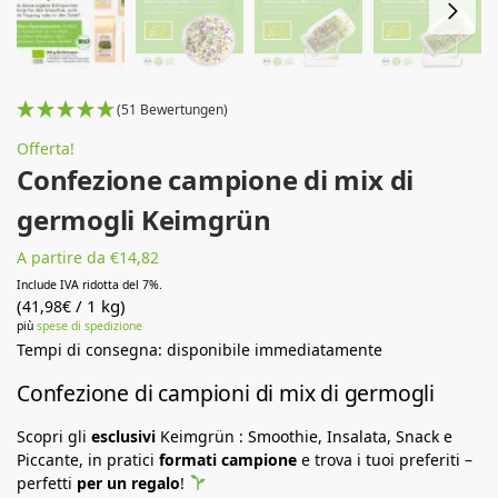
(51 Bewertungen)
Offerta!
Confezione campione di mix di
germogli Keimgrün
A partire da €14,82
Include IVA ridotta del 7%.
(
/ 1 kg)
41,98
€
più
spese di spedizione
Tempi di consegna: disponibile immediatamente
Confezione di campioni di mix di germogli
Scopri gli
esclusivi
Keimgrün : Smoothie, Insalata, Snack e
Piccante, in pratici
formati campione
e trova i tuoi preferiti –
perfetti
per un regalo
!